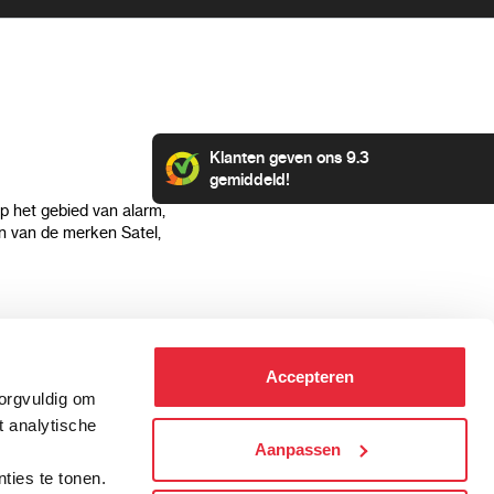
Klanten geven ons 9.3
gemiddeld!
op het gebied van alarm,
 van de merken Satel,
Klantenservice
Categorieën
Accepteren
Hoe kan ik betalen?
Alarmsystemen
zorgvuldig om
Verzending & bezorging
Beveiligingscamera's
t analytische
Retourneren & service
IP camera's
Aanpassen
.
Aansluit instructies
Hikvision camera's
ties te tonen.