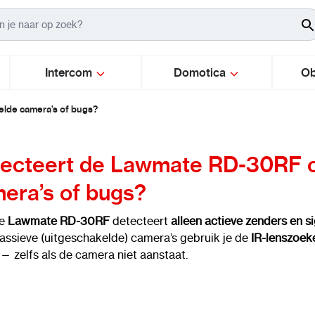
Intercom
Domotica
Ob
lde camera’s of bugs?
ecteert de Lawmate RD-30RF o
era’s of bugs?
De
Lawmate RD-30RF
detecteert
alleen actieve zenders en s
assieve (uitgeschakelde) camera’s gebruik je de
IR-lenszoek
— zelfs als de camera niet aanstaat.