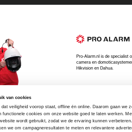
Pro-Alarm.nl is de specialist 
camera en domoticasystemen
Hikvision en Dahua.
Algemeen
ik van cookies
Over ons
 dat veiligheid voorop staat, offline én online. Daarom gaan we 
 aankoop?
Algemene voorwaarden
 functionele cookies om onze website goed te laten werken. Me
Privacyverklaring
ebsite wordt gebruikt, zodat we de ervaring kunnen verbeteren
uwsbrief en
Blog
ken we om campagneresultaten te meten en relevantere adverten
n