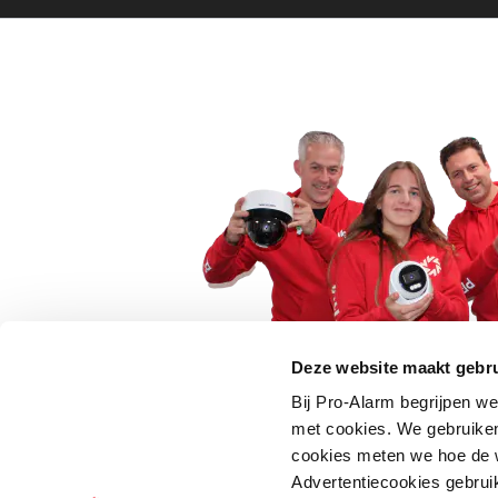
Deze website maakt gebru
Bij Pro-Alarm begrijpen we
5 euro korting op je
met cookies. We gebruiken
cookies meten we hoe de w
Schrijf je direct in voor onze nie
Advertentiecookies gebrui
wees als eerste op de hoogte va