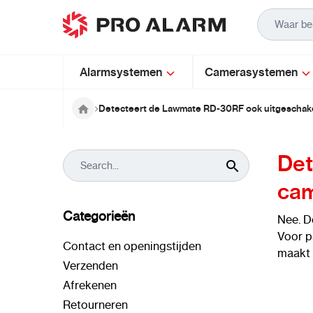
Ga naar de inhoud
Alarmsystemen
Camerasystemen
Detecteert de Lawmate RD-30RF ook uitgeschake
Det
cam
Categorieën
Nee. 
Voor p
Contact en openingstijden
maakt 
Verzenden
Afrekenen
Retourneren