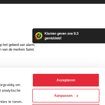
Klanten geven ons 9.3
gemiddeld!
op het gebied van alarm,
 van de merken Satel,
Klantenservice
Categorieën
Accepteren
Hoe kan ik betalen?
Alarmsystemen
zorgvuldig om
Verzending & bezorging
Beveiligingscamera's
t analytische
Retourneren & service
IP camera's
Aanpassen
.
Aansluit instructies
Hikvision camera's
ties te tonen.