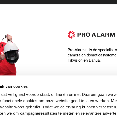
Pro-Alarm.nl is de specialist 
camera en domoticasystemen
Hikvision en Dahua.
Algemeen
ik van cookies
Over ons
 dat veiligheid voorop staat, offline én online. Daarom gaan we 
 aankoop?
Algemene voorwaarden
 functionele cookies om onze website goed te laten werken. Me
Privacyverklaring
ebsite wordt gebruikt, zodat we de ervaring kunnen verbeteren
uwsbrief en
Blog
ken we om campagneresultaten te meten en relevantere adverten
n