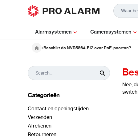
Ga naar de inhoud
Alarmsystemen
Camerasystemen
Beschikt de NVR5864-EI2 over PoE-poorten?
Bes
Nee, d
switch
Categorieën
Contact en openingstijden
Verzenden
Afrekenen
Retourneren