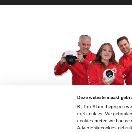
Deze website maakt gebru
Bij Pro-Alarm begrijpen we
5 euro korting op je
met cookies. We gebruiken
cookies meten we hoe de w
Schrijf je direct in voor onze nie
Advertentiecookies gebrui
wees als eerste op de hoogte va