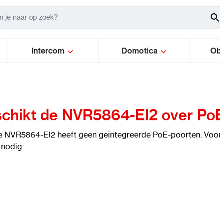
Intercom
Domotica
Ob
chikt de NVR5864-EI2 over Po
e NVR5864-EI2 heeft geen geïntegreerde PoE-poorten. Voor 
 nodig.