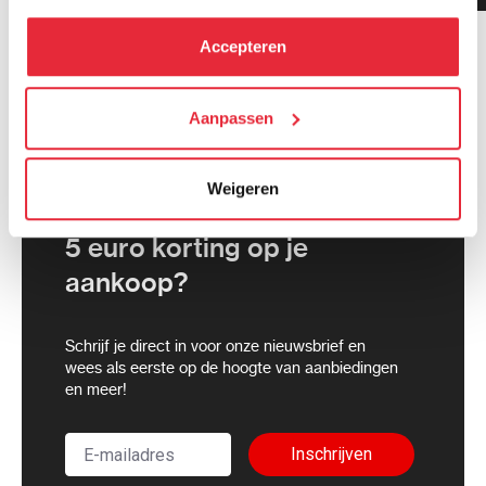
hebben verzameld via het gebruik van hun diensten. Je
kunt alle cookies accepteren, alleen noodzakelijke
Accepteren
cookies toestaan of je voorkeuren aanpassen.
We werken samen met
Aanpassen
21 derden
die uw gegevens
kunnen ontvangen en verwerken.
Weigeren
5 euro korting op je
aankoop?
Schrijf je direct in voor onze nieuwsbrief en
wees als eerste op de hoogte van aanbiedingen
en meer!
Inschrijven