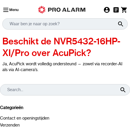
Ga naar de inhoud
Menu
Beschikt de NVR5432-16HP-
XI/Pro over AcuPick?
Ja, AcuPick wordt volledig ondersteund — zowel via recorder-AI
als via AI-camera’s.
Categorieën
Contact en openingstijden
Verzenden