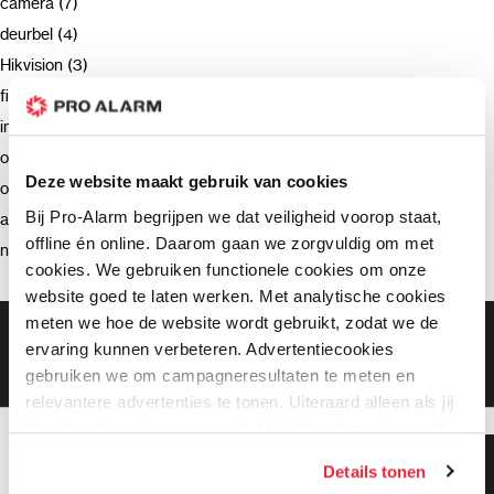
camera (7)
deurbel (4)
Hikvision (3)
firmware (3)
installatie (2)
ondersteuning (2)
Deze website maakt gebruik van cookies
opnemen (2)
Bij Pro-Alarm begrijpen we dat veiligheid voorop staat,
advies (2)
offline én online. Daarom gaan we zorgvuldig om met
netwerkrecorder (2)
cookies. We gebruiken functionele cookies om onze
website goed te laten werken. Met analytische cookies
meten we hoe de website wordt gebruikt, zodat we de
Gratis bezorging vanaf €99,-
ervaring kunnen verbeteren. Advertentiecookies
Gratis retourneren binnen 90 dagen*
gebruiken we om campagneresultaten te meten en
Klanten geven ons een 9.3 gemiddeld
relevantere advertenties te tonen. Uiteraard alleen als jij
daar toestemming voor geeft. Als je toestemming geeft,
delen wij gegevens met onze advertentiepartners. Zij
Klanten geven ons 9.3
Details tonen
gemiddeld!
kunnen deze gegevens combineren met informatie die zij