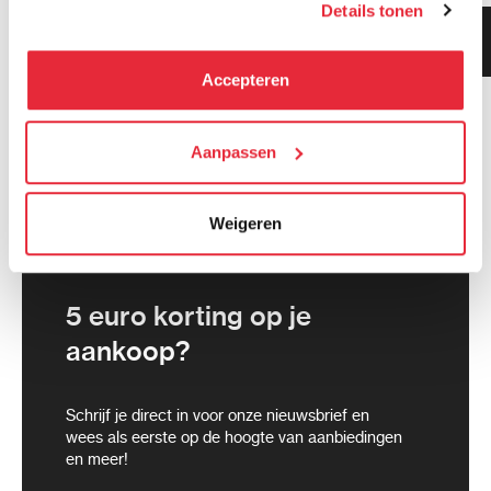
Details tonen
kunnen deze gegevens combineren met informatie die zij
Klanten geven ons 9.3
hebben verzameld via het gebruik van hun diensten. Je
gemiddeld!
kunt alle cookies accepteren, alleen noodzakelijke
Accepteren
cookies toestaan of je voorkeuren aanpassen.
We werken samen met
Aanpassen
21 derden
die uw gegevens
kunnen ontvangen en verwerken.
Weigeren
5 euro korting op je
aankoop?
Schrijf je direct in voor onze nieuwsbrief en
wees als eerste op de hoogte van aanbiedingen
en meer!