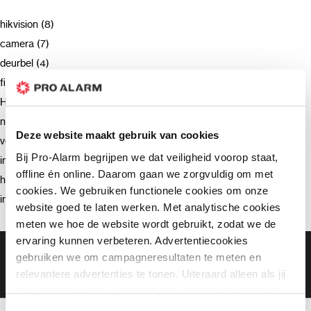
hikvision (8)
camera (7)
deurbel (4)
firmware (3)
Hikvision (3)
netwerkrecorder (2)
Deze website maakt gebruik van cookies
verzending (2)
Bij Pro-Alarm begrijpen we dat veiligheid voorop staat,
intercom (2)
offline én online. Daarom gaan we zorgvuldig om met
hik-connect (2)
cookies. We gebruiken functionele cookies om onze
installatie (2)
website goed te laten werken. Met analytische cookies
meten we hoe de website wordt gebruikt, zodat we de
ervaring kunnen verbeteren. Advertentiecookies
Gratis bezorging vanaf €99,-
gebruiken we om campagneresultaten te meten en
Gratis retourneren binnen 90 dagen*
relevantere advertenties te tonen. Uiteraard alleen als jij
Klanten geven ons een 9.3 gemiddeld
daar toestemming voor geeft. Als je toestemming geeft,
delen wij gegevens met onze advertentiepartners. Zij