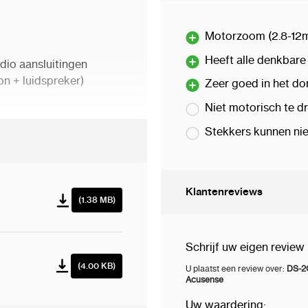
Anti-Flicker - Tech
dat vermoeiend is 
Motorzoom (2.8-12
ANR - beeldregistra
Heeft alle denkbare
met de recorder (n
dio aansluitingen
on + luidspreker)
BLC/HLC - tegenli
Zeer goed in het don
licht
Niet motorisch te d
ICR - Mechanisch in
Stekkers kunnen nie
Mirror - Gespiegel
3 x 15.3 cm
Dag/nachtmodus (
Configureerbare p
Bewegingsdetecti
Klantenreviews
(1.38 MB)
Sharpness - Scher
Intelligente beeldan
lijnen
, betreden va
Schrijf uw eigen review
gemarkeerde gebi
(4.00 KB)
U plaatst een review over:
DS-2CD278
Filteren van valse
Acusense
personen en voert
Uw waardering: