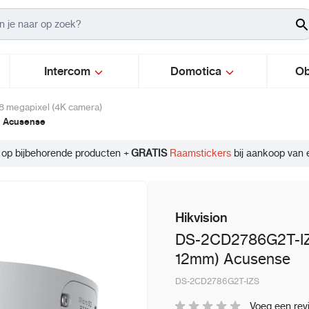
Intercom
Domotica
Ob
8 megapixel (4K camera)
) Acusense
Info
 op bijbehorende producten +
GRATIS
Raamstickers
bij aankoop van 
Hikvision
DS-2CD2786G2T-IZ
12mm) Acusense
DS-2CD2786G2T-IZS
Voeg een rev