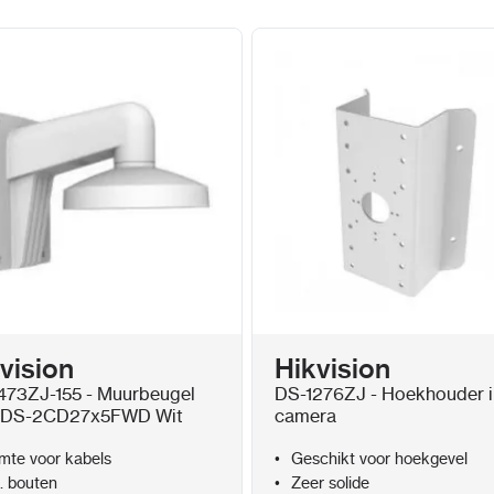
vision
Hikvision
473ZJ-155 - Muurbeugel
DS-1276ZJ - Hoekhouder 
 DS-2CD27x5FWD Wit
camera
mte voor kabels
Geschikt voor hoekgevel
l. bouten
Zeer solide