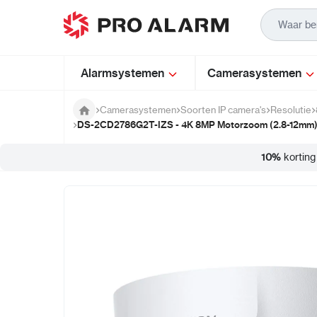
Ga naar de inhoud
Alarmsystemen
Camerasystemen
Camerasystemen
Soorten IP camera's
Resolutie
DS-2CD2786G2T-IZS - 4K 8MP Motorzoom (2.8-12mm
10%
korting