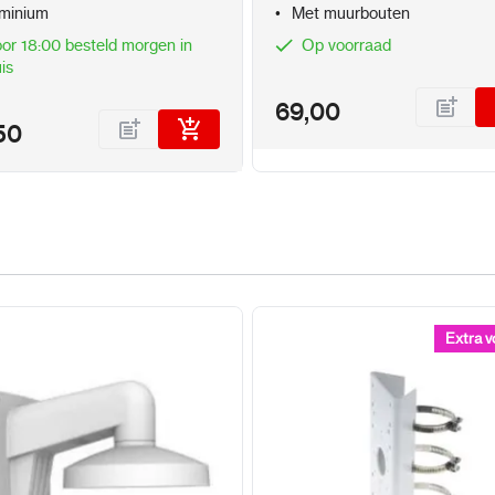
minium
Met muurbouten
or 18:00 besteld morgen in
Op voorraad
is
69,00
50
Extra v
Extra v