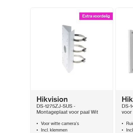
Extra voordelig
Extra voordelig
Hikvision
Hik
DS-1275ZJ-SUS -
DS-1
Montageplaat voor paal Wit
voor
Voor witte camera's
Rui
Incl. klemmen
Inc