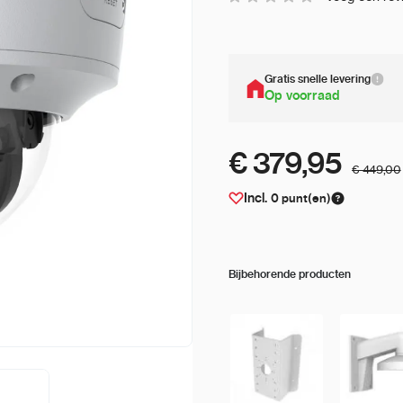
Gratis snelle levering
Op voorraad
€ 379,95
€ 449,00
Incl.
0
punt(en)
Bijbehorende producten