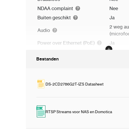
NDAA complaint
Nee
Buiten geschikt
Ja
2 weg au
Audio
(microfo
Power over Ethernet (PoE)
Ja
NAS ondersteuning
Ja
Bestanden
Afmetingen
11.2 x 15.
DS-2CD2786G2T-IZS Datasheet
RTSP Streams voor NAS en Domotica