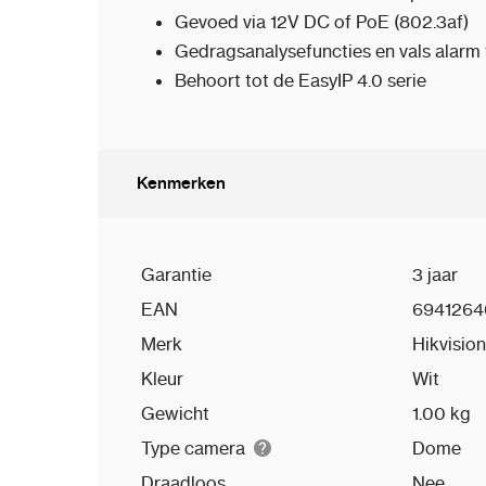
Gevoed via 12V DC of PoE (802.3af)
Gedragsanalysefuncties en vals alarm f
Behoort tot de EasyIP 4.0 serie
Kenmerken
Garantie
3 jaar
EAN
6941264
Merk
Hikvision
Kleur
Wit
Gewicht
1.00 kg
Type camera
Dome
Draadloos
Nee