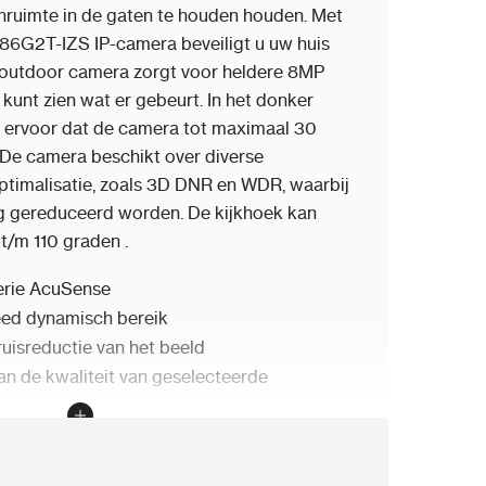
nruimte in de gaten te houden houden. Met
6G2T-IZS IP-camera beveiligt u uw huis
e outdoor camera zorgt voor heldere 8MP
unt zien wat er gebeurt. In het donker
ht ervoor dat de camera tot maximaal 30
 De camera beschikt over diverse
ptimalisatie, zoals 3D DNR en WDR, waarbij
ng gereduceerd worden. De kijkhoek kan
t/m 110 graden .
erie AcuSense
eed dynamisch bereik
ruisreductie van het beeld
an de kwaliteit van geselecteerde
van bijzonder efficiënte infrarooddiodes
elijkmatig belichten, zowel het centrale
en