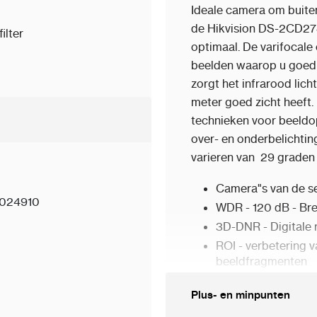
Ideale camera om buite
de Hikvision DS-2CD278
ilter
optimaal. De varifocal
beelden waarop u goed k
zorgt het infrarood lic
meter goed zicht heeft.
technieken voor beeldo
over- en onderbelichti
varieren van 29 graden 
Camera"s van de s
024910
WDR - 120 dB - Br
3D-DNR - Digitale 
ROI - verbetering v
beeldfragmenten
EXIR - technologie 
Plus- en minpunten
die de hele scène g
punt als in de hoek