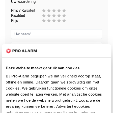
Uw waardering:
Prijs / Kwaliteit
Kwaliteit
Prijs
Uw naam
Samenvatting
Review
Deze website maakt gebruik van cookies
Bij Pro-Alarm begrijpen we dat veiligheid voorop staat,
Review versturen
offline én online. Daarom gaan we zorgvuldig om met
cookies. We gebruiken functionele cookies om onze
Bijbehorende producten
website goed te laten werken. Met analytische cookies
meten we hoe de website wordt gebruikt, zodat we de
ervaring kunnen verbeteren. Advertentiecookies
gebruiken we om campagneresultaten te meten en