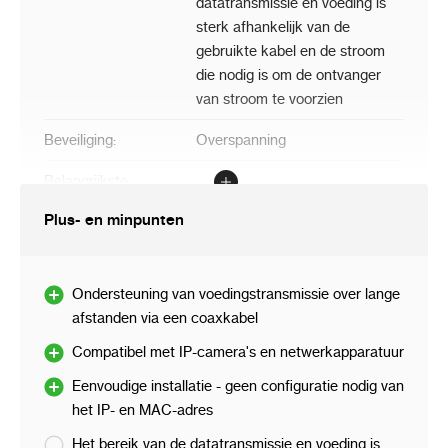
datatransmissie en voeding is
sterk afhankelijk van de
gebruikte kabel en de stroom
die nodig is om de ontvanger
van stroom te voorzien
Beveiliging
:
Overspanning
Belangrijkste
Plug & Play
kenmerken
:
Plus- en minpunten
Compatibel met IP-
camera's en
netwerkapparatuur
Ondersteuning van voedingstransmissie over lange
Eenvoudige installatie -
geen configuratie nodig
afstanden via een coaxkabel
van het IP- en MAC-adres
Compatibel met IP-camera's en netwerkapparatuur
Voeding PoE - pinnen 1, 2
Eenvoudige installatie - geen configuratie nodig van
en 3, 6
het IP- en MAC-adres
Ondersteuning van
voedingstransmissie over
Het bereik van de datatransmissie en voeding is