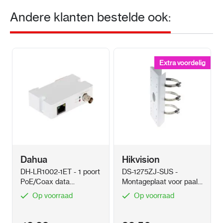
Andere klanten bestelde ook:
Extra voordelig
Extra voordelig
Dahua
Hikvision
DH-LR1002-1ET - 1 poort
DS-1275ZJ-SUS -
PoE/Coax data
Montageplaat voor paal
transmitter
Wit
Op voorraad
Op voorraad