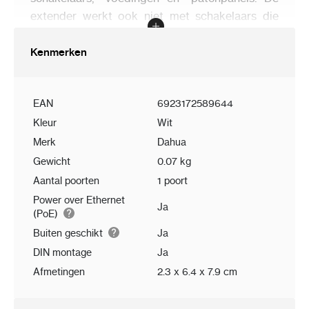
extender werkt ook niet met schakelaars die
stroom leveren over vrije paren (aders 4, 5 en 7,
8).
Kenmerken
EAN
6923172589644
Kleur
Wit
Merk
Dahua
Gewicht
0.07 kg
Aantal poorten
1 poort
Power over Ethernet
Ja
(PoE)
Buiten geschikt
Ja
DIN montage
Ja
Afmetingen
2.3 x 6.4 x 7.9 cm