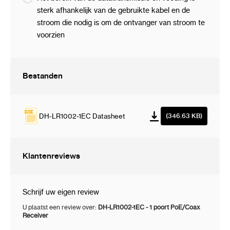
lange afstanden via een
sterk afhankelijk van de gebruikte kabel en de
coaxkabel
stroom die nodig is om de ontvanger van stroom te
Het apparaat werkt vanaf
voorzien
de PoE-switch
Mogelijkheid voor montage
op de wand of op een DIN
Bestanden
TS-35-rail
Voeding
:
48 V ... 57 V
DC
DH-LR1002-1EC Datasheet
(346.63 KB)
Gewicht
:
0.07 kg
Afmetingen
:
79 x 64 x 23 mm
Klantenreviews
Producent / Merk
:
DAHUA
Schrijf uw eigen review
Garantie
:
3 jaar
U plaatst een review over:
DH-LR1002-1EC - 1 poort PoE/Coax
Receiver