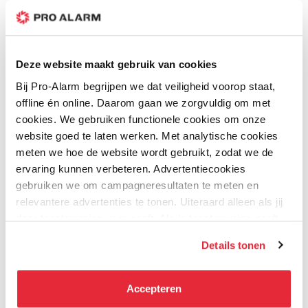
Review versturen
Deze website maakt gebruik van cookies
Andere klanten bestelde ook:
Bij Pro-Alarm begrijpen we dat veiligheid voorop staat,
offline én online. Daarom gaan we zorgvuldig om met
cookies. We gebruiken functionele cookies om onze
website goed te laten werken. Met analytische cookies
Nieuw
Nieuw
Meest
Meest
meten we hoe de website wordt gebruikt, zodat we de
Nieuw
Nieuw
Gekozen
Gekozen
ervaring kunnen verbeteren. Advertentiecookies
gebruiken we om campagneresultaten te meten en
relevantere advertenties te tonen. Uiteraard alleen als jij
daar toestemming voor geeft. Als je toestemming geeft,
delen wij gegevens met onze advertentiepartners. Zij
Details tonen
kunnen deze gegevens combineren met informatie die zij
hebben verzameld via het gebruik van hun diensten. Je
Hikvision
Hikvision
kunt alle cookies accepteren, alleen noodzakelijke
Accepteren
2x 4MP 2.8mm Smart
4x 8MP 2.8mm Smart
cookies toestaan of je voorkeuren aanpassen.