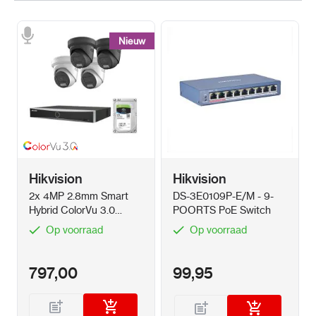
Nieuw
Nieuw
Hikvision
Hikvision
2x 4MP 2.8mm Smart
DS-3E0109P-E/M - 9-
Hybrid ColorVu 3.0
POORTS PoE Switch
camera's met 4 kanaals
Op voorraad
Op voorraad
NVR
797,00
99,95