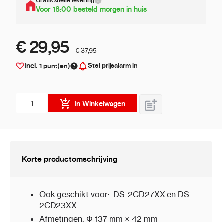
Gratis snelle levering
Voor 18:00 besteld morgen in huis
€ 29,95
€ 37,95
Stel prijsalarm in
Incl.
1
punt(en)
Aantal stuks
In Winkelwagen
Korte productomschrijving
Ook geschikt voor: DS-2CD27XX en DS-
2CD23XX
Afmetingen: Φ 137 mm × 42 mm