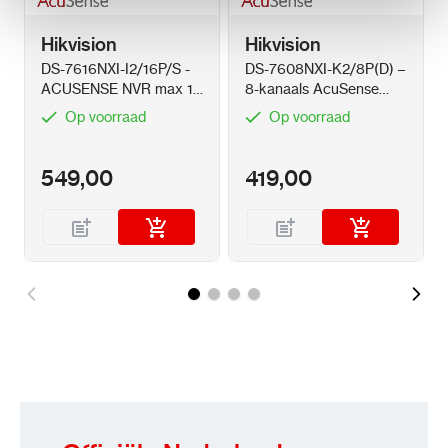
Hikvision
Hikvision
DS-7616NXI-I2/16P/S -
DS-7608NXI-K2/8P(D) –
ACUSENSE NVR max 16
8-kanaals AcuSense
x 12MP IP Camera's +
PoE NVR met 4K HDMI
Op voorraad
Op voorraad
PoE
549,00
419,00