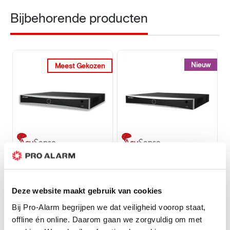
Bijbehorende producten
Nieuw
Nieuw
Meest Gekozen
Meest Gekozen
Hikvision
Hikvision
DS-7608NXI-I2/8P/S(E)
DS-7616NXI-K2/16P -
- ACUSENSE max 8 x
Acusense NVR 16 x 8
Deze website maakt gebruik van cookies
12MP IP Camera's met
MP IP camera's met PoE
Op voorraad
Op voorraad
Bij Pro-Alarm begrijpen we dat veiligheid voorop staat,
PoE
offline én online. Daarom gaan we zorgvuldig om met