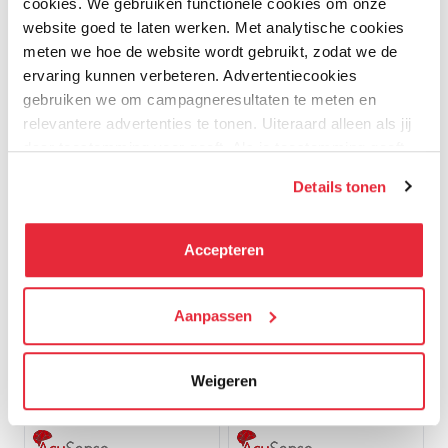
445,00
369,00
cookies. We gebruiken functionele cookies om onze
website goed te laten werken. Met analytische cookies
meten we hoe de website wordt gebruikt, zodat we de
ervaring kunnen verbeteren. Advertentiecookies
gebruiken we om campagneresultaten te meten en
relevantere advertenties te tonen. Uiteraard alleen als jij
daar toestemming voor geeft. Als je toestemming geeft,
delen wij gegevens met onze advertentiepartners. Zij
Details tonen
kunnen deze gegevens combineren met informatie die zij
Andere klanten bestelde ook:
hebben verzameld via het gebruik van hun diensten. Je
kunt alle cookies accepteren, alleen noodzakelijke
Accepteren
cookies toestaan of je voorkeuren aanpassen.
Basis
Basis
We werken samen met
Aanpassen
21 derden
die uw gegevens
kunnen ontvangen en verwerken.
Weigeren