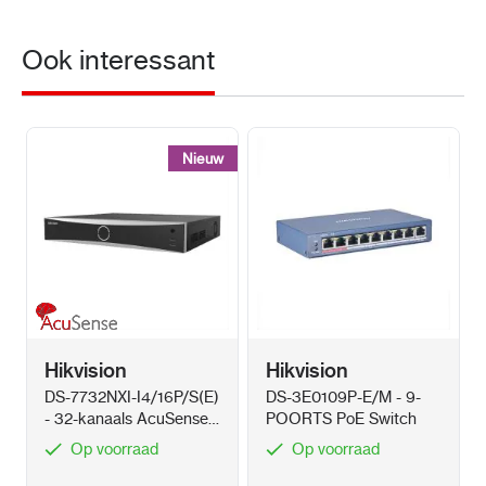
Ook interessant
Nieuw
Nieuw
Hikvision
Hikvision
DS-7732NXI-I4/16P/S(E)
DS-3E0109P-E/M - 9-
- 32-kanaals AcuSense
POORTS PoE Switch
NVR 4x HDD met 16x
Op voorraad
Op voorraad
PoE