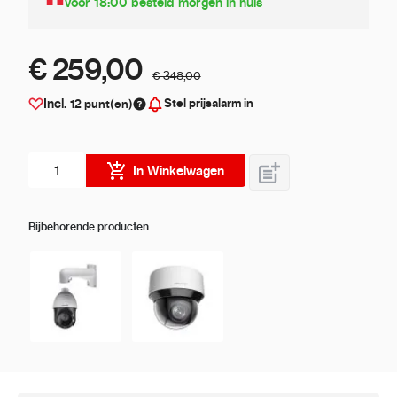
Voor 18:00 besteld morgen in huis
€ 259,00
€ 348,00
Stel prijsalarm in
Incl.
12
punt(en)
Aantal stuks
In Winkelwagen
Bijbehorende producten