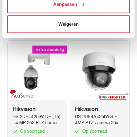
We werken samen met
Aanpassen
21 derden
die uw gegevens
kunnen ontvangen en verwerken.
Andere klanten bestelde ook:
Weigeren
Extra voordelig
Extra voordelig
Hikvision
Hikvision
DS-2DE4425IW-DE (T5)
DS-2DE4A425IWG-E -
- 4 MP 25X PTZ camera
4MP PTZ camera 25x
zoom 4.8 -- 120MM
Zoom 50m nachtzicht
Op voorraad
Op voorraad