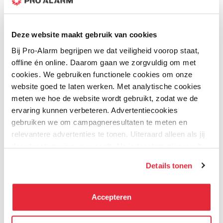
Extra voordelig
Extra voordelig
Deze website maakt gebruik van cookies
Bij Pro-Alarm begrijpen we dat veiligheid voorop staat,
offline én online. Daarom gaan we zorgvuldig om met
cookies. We gebruiken functionele cookies om onze
website goed te laten werken. Met analytische cookies
meten we hoe de website wordt gebruikt, zodat we de
ervaring kunnen verbeteren. Advertentiecookies
Hikvision
Hikvision
gebruiken we om campagneresultaten te meten en
DS-2DE4A425IWG-E -
DS-2DE4425IW-DE (T5)
relevantere advertenties te tonen. Uiteraard alleen als jij
4MP PTZ camera 25x
- 4 MP 25X PTZ camera
daar toestemming voor geeft. Als je toestemming geeft,
Zoom 50m nachtzicht
zoom 4.8 -- 120MM
Op voorraad
Op voorraad
delen wij gegevens met onze advertentiepartners. Zij
Details tonen
kunnen deze gegevens combineren met informatie die zij
hebben verzameld via het gebruik van hun diensten. Je
749,00
699,00
kunt alle cookies accepteren, alleen noodzakelijke
Accepteren
cookies toestaan of je voorkeuren aanpassen.