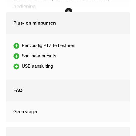
bediening.
Door het gebruiksgemak en brede
Plus- en minpunten
toepasbaarheid is de DS-1005KI het ideale
keyboard voor de besturing van de PTZ camera
.
Eenvoudig PTZ te besturen
Snel naar presets
USB aansluiting
FAQ
Geen vragen