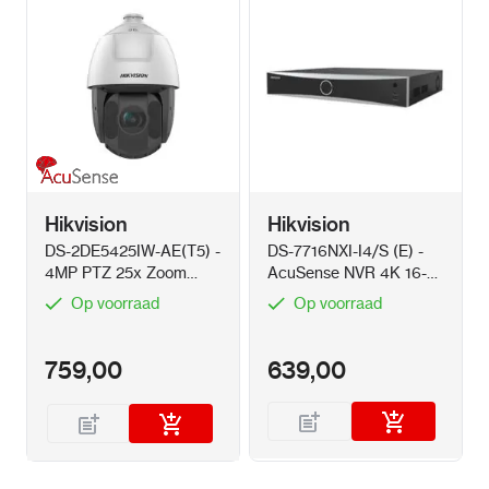
Hikvision
Hikvision
DS-2DE5425IW-AE(T5) -
DS-7716NXI-I4/S (E) -
4MP PTZ 25x Zoom
AcuSense NVR 4K 16-
150m IR AcuSense
kanaals recorder
Op voorraad
Op voorraad
759,00
639,00