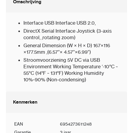
Omschrijving
Interface USB Interface USB 2.0,
DirectX Serial Interface Joystick (3-axis
control, ,rotating zoom)
General Dimension (W × H × D) 167×116
×177.5mm ,(6.57”× 4.57”×6.99”)
Stroomvoorziening 5V DC via USB
Environment Working Temperature ‘-10°C ~
55°C (14°F ~ 131°F) Working Humidity
10%~90% (Non-condensing)
Kenmerken
EAN
6954273611248
Garantie
3 jaar