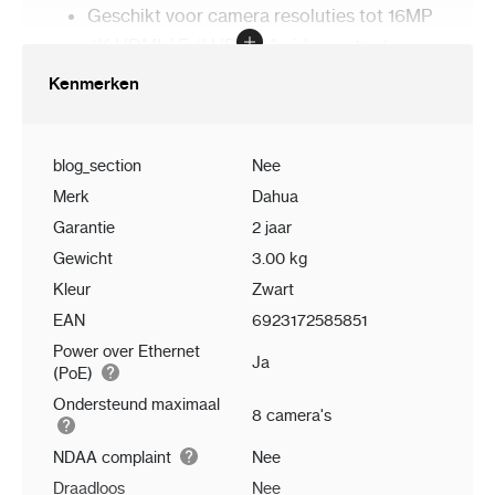
Geschikt voor camera resoluties tot 16MP
4K HDMI / Full HD VGA video output
Voldoende decodeer capaciteit voor het
Kenmerken
realtime weergeven van 8x 2MP
Ondersteuning AI functies als AI Perimeter,
SMD en gezichtsdetectie
blog_section
Nee
AI via NVR: 1-kanaal gezichtsherkenning en
Merk
Dahua
-detectie, 2-kanaals perimeterprotectie, 4-
Garantie
2 jaar
kanaals SMD Plus
Gewicht
3.00 kg
Zoeken op basis van object classificatie of
gezichtseigenschappen
Kleur
Zwart
Quick Pick om beelden slim en snel terug te
EAN
6923172585851
zoeken
Power over Ethernet
Ja
(PoE)
Ondersteund maximaal
8 camera's
NDAA complaint
Nee
Draadloos
Nee