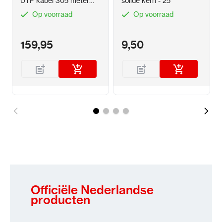
UTP kabel 305 meter
solide kern - 25
100% koper met solid
Op voorraad
Op voorraad
aders
159,95
9,50
Officiële Nederlandse
producten