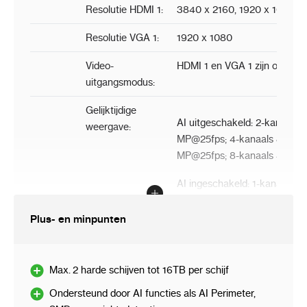
Resolutie HDMI 1:
3840 x 2160, 1920 x 1080, 1
Resolutie VGA 1:
1920 x 1080
Video-
HDMI 1 en VGA 1 zijn onafhan
uitgangsmodus:
Gelijktijdige
AI uitgeschakeld: 2-kanaals
weergave:
MP@25fps; 4-kanaals 8MP@25
MP@25fps; 8-kanaals 4MP@
AI ingeschakeld: 1-kanaals 
12MP@25fps; 3-kanaals 8MP
5MP@25 fps; 6-kanaals 4MP@
Plus- en minpunten
@25fps
Max. 2 harde schijven tot 16TB per schijf
Opname
Compressie:
Smart H.265, H.265, Smart H
Ondersteund door AI functies als AI Perimeter,
Resolutie:
16MP, 12MP, 8MP, 6MP, 5MP,