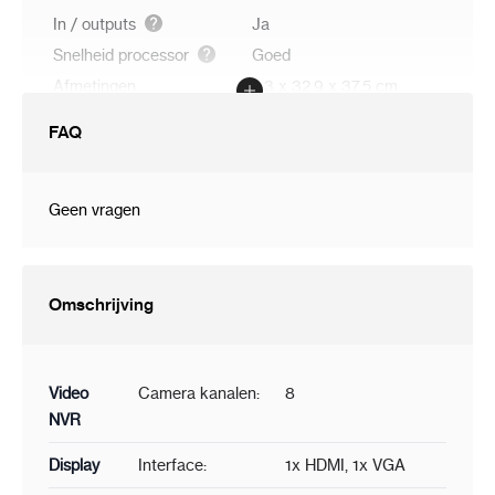
In / outputs
Ja
Snelheid processor
Goed
Afmetingen
5.3 x 32.9 x 37.5 cm
FAQ
Geen vragen
Omschrijving
Video
Camera kanalen:
8
NVR
Display
Interface:
1x HDMI, 1x VGA