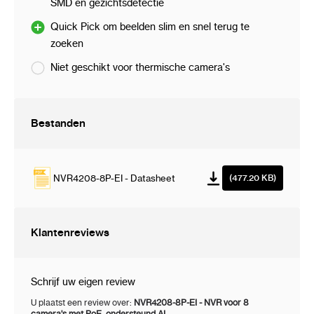
SMD en gezichtsdetectie
D1
Quick Pick om beelden slim en snel terug te
Inkomende
AI uitgeschakeld: 256 Mbps, 
zoeken
bandbreedte:
Niet geschikt voor thermische camera's
Uitgaande
AI uitgeschakeld: 256 Mbps, 
bandbreedte:
Bestanden
Gesynchroniseerd
AI uitgeschakeld: 2-kanaals
afspelen:
MP@25fps; 4-kanaals 8MP@25
MP@25fps; 8-kanaals 4MP@
NVR4208-8P-EI - Datasheet
(477.20 KB)
AI ingeschakeld: 1-kanaals 
12MP@25fps; 3-kanaals 8MP
Klantenreviews
5MP@25 fps; 6-kanaals 4MP@
@25fps
Schrijf uw eigen review
Netwerk
Ethernet:
1x 10/100/1000Mbps
U plaatst een review over:
NVR4208-8P-EI - NVR voor 8
camera's met PoE, ondersteund AI