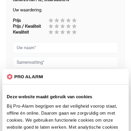
recorder
Uw waardering:
PoE poorten:
8x
Prijs
PoE budget:
max. 25.5W voor een enkele p
Prijs / Kwaliteit
Kwaliteit
Opslag
Inclusief HDD:
Nee
Uw naam
Aantal poorten:
2x
Samenvatting
Max aantal TB
16TB
per poort:
Review
Interface
USB:
2x
recorder
Deze website maakt gebruik van cookies
Alarm in:
4x
Review versturen
Bij Pro-Alarm begrijpen we dat veiligheid voorop staat,
Alarm uit:
2x
offline én online. Daarom gaan we zorgvuldig om met
Bijbehorende producten
cookies. We gebruiken functionele cookies om onze
Audio in:
1x
website goed te laten werken. Met analytische cookies