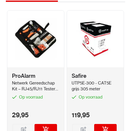
ProAlarm
Safire
Netwerk Gereedschap
UTP5E-300 - CAT5E
Kit – RJ45/RJ11 Tester
grijs 305 meter
en Montage Set
Op voorraad
Op voorraad
29,95
119,95