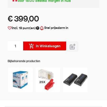
Voor 18:00 besteld morgen in huis
€ 399,00
Stel prijsalarm in
Incl.
19
punt(en)
Aantal stuks
In Winkelwagen
Bijbehorende producten