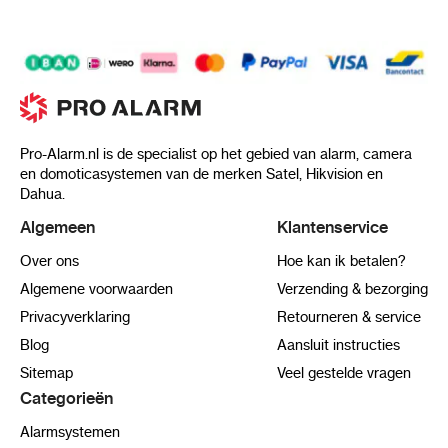
hem razendsnel in huis!
✅ Vandaag besteld = snel geleverd!
✅ 100% anonieme verzending
✅ Veilig betalen
Pro-Alarm.nl is de specialist op het gebied van alarm, camera
en domoticasystemen van de merken Satel, Hikvision en
Dahua.
Algemeen
Klantenservice
Over ons
Hoe kan ik betalen?
Algemene voorwaarden
Verzending & bezorging
Privacyverklaring
Retourneren & service
Blog
Aansluit instructies
Sitemap
Veel gestelde vragen
Categorieën
Alarmsystemen