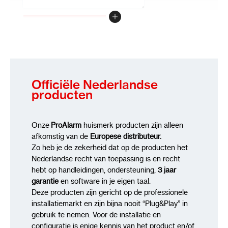
Ouders & verzorgers – Houd toezicht op wat er
thuis gebeurt als je er niet bent.
Review versturen
Journalisten & advocaten – Neem interviews en
vertrouwelijke gesprekken op in hoge kwaliteit.
Particulieren & privé-detectives – Verzamel
bewijsmateriaal of bescherm jezelf tegen
Officiële Nederlandse
misbruik.
producten
Hoe Werkt de Smartphone Charger Voice
Recorder?
Onze
ProAlarm
huismerk producten zijn alleen
afkomstig van de
Europese distributeur.
Deze geheime voice recorder is super
Zo heb je de zekerheid dat op de producten het
Nederlandse recht van toepassing is en recht
eenvoudig te gebruiken:
hebt op handleidingen, ondersteuning,
3 jaar
garantie
en software in je eigen taal.
1. Sluit de oplader aan op uw smartphone –
Deze producten zijn gericht op de professionele
Werkt als een normale smartphone-oplader
installatiemarkt en zijn bijna nooit “Plug&Play” in
2. Voice Activation start automatisch – Begint
gebruik te nemen. Voor de installatie en
met opnemen zodra geluid wordt gedetecteerd
configuratie is enige kennis van het product en/of