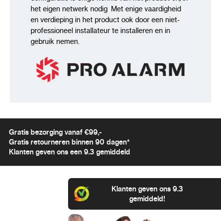
3. Opladen en opnemen tegelijk – Je telefoon
het eigen netwerk nodig Met enige vaardigheid
en verdieping in het product ook door een niet-
wordt opgeladen terwijl opnames worden
professioneel installateur te installeren en in
vastgelegd
gebruik nemen.
4. Eenvoudige bestandsoverdracht – Verwijder
de USB en bekijk de opnames direct op je PC
Geen batterijen nodig, geen lampjes, geen
piepjes – 100% onzichtbaar!
Technische Specificaties van de Voice Recorder
Smartphone Charger USR-500
Gratis bezorging vanaf €99,-
Gratis retourneren binnen 90 dagen*
Klanten geven ons een 9.3 gemiddeld
Opnamekwaliteit: 64 kbps, WAV-formaat voor
haarscherp geluid
Opslagcapaciteit: 16GB, goed voor 576 uur
Klanten geven ons 9.3
opnametijd
gemiddeld!
Ingebouwde accu: Tot 14 dagen continue
opnemen, 150 dagen stand-by