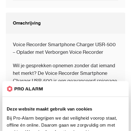
Omschrijving
Voice Recorder Smartphone Charger USR-500
– Oplader met Verborgen Voice Recorder
Wil je gesprekken opnemen zonder dat iemand
het merkt? De Voice Recorder Smartphone
Charger USR-500 is een geavanceerd spionage
opnameapparaat vermomd als een standaard
smartphone oplader. Dit slimme verborgen
opnameapparaat laadt je telefoon op én neemt
Deze website maakt gebruik van cookies
stiekem audio op in hoge kwaliteit, zonder dat
Bij Pro-Alarm begrijpen we dat veiligheid voorop staat,
iemand het doorheeft.
offline én online. Daarom gaan we zorgvuldig om met