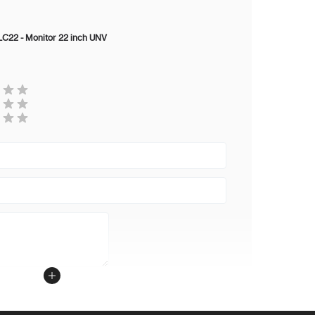
eschrijving
C22 - Monitor 22 inch UNV
6 (Engels, Frans, Spaans, Portugees, Duits,
taliaans, Nederlands, Zweeds, Fins, Pools,
sjechisch, Russisch, Koreaans, Vereenvoudigd
hinees, Traditioneel Chinees, Japans)
eschrijving
C 12V, 2A
24 (aan)
0,5(Stand-by)
93,06*382,69*199,83
met voetstuk)