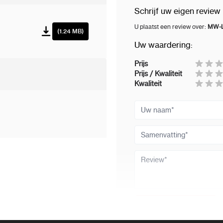
Schrijf uw eigen review
OSD
B
U plaatst een review over:
MW-L
(1.24 MB)
Meertalig
1
Uw waardering:
I
T
Prijs
C
Prijs / Kwaliteit
Kwaliteit
Algemeen
B
Uw naam
Ingangsspanning
D
Samenvatting
Typisch stroomverbruik
≤
(W)
Review
Stand-by
≤
stroomverbruik (W)
Productafmetingen
4
Review versturen
(B*H*D) (mm)
(