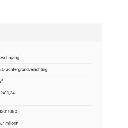
eschrijving
ED-achtergrondverlichting
2”
,24*0,24
920*1080
6,7 miljoen