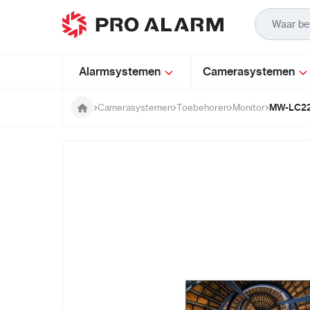
Ga naar de inhoud
Alarmsystemen
Camerasystemen
MW-LC22 
Camerasystemen
Toebehoren
Monitor