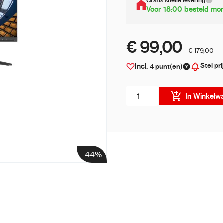
Gratis snelle levering
Voor 18:00 besteld mor
€ 99,00
€ 179,00
Stel pri
Incl.
4
punt(en)
Aantal stuks
In Winkelw
-44%