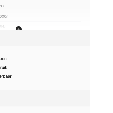
50
000:1
5Hz
4
orizontaal 178°, Verticaal 178°
8/7
epen
ruik
eschrijving
verbaar
* HDMI, 1* VGA
eschrijving
00*100
-M4 Schroefgat