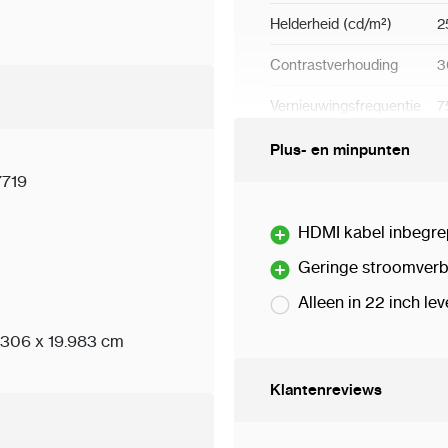
Helderheid (cd/m²)
2
Contrastverhouding
3
Vernieuwingsfrequentie
7
Reactietijd (ms)
1
Plus- en minpunten
719
Kijkhoek (H/V)
H
Openingstijden
1
HDMI kabel inbegr
Geringe stroomverb
Interface
B
Alleen in 22 inch le
Video-ingang
1
.306 x 19.983 cm
VESA
B
Klantenreviews
VESA (mm)
1
Muurbevestigde draad
4