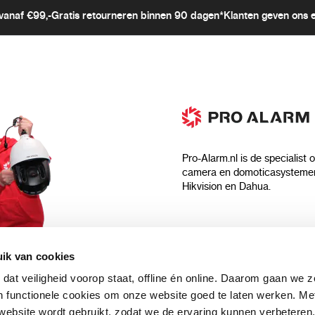
Pakket afmetingen
5
vanaf €99,-
Gratis retourneren binnen 90 dagen*
Klanten geven ons 
(B*H*D) (mm)
Gewicht (kg)
N
B
Bedrijfstemperatuur
0
Bedrijfsvochtigheid
2
Opslagtemperatuur
-
Pro-Alarm.nl is de specialist 
camera en domoticasystemen
Opslagvochtigheid
1
Hikvision en Dahua.
Algemeen
ik van cookies
Over ons
 dat veiligheid voorop staat, offline én online. Daarom gaan we 
 aankoop?
Algemene voorwaarden
 functionele cookies om onze website goed te laten werken. Me
Privacyverklaring
ebsite wordt gebruikt, zodat we de ervaring kunnen verbeteren