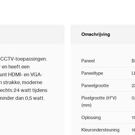
Omschrijving
n CCTV-toepassingen.
Paneel
B
 en heeft een
Paneeltype
L
teunt HDMI- en VGA-
n strakke, moderne
Paneelgrootte
2
lechts 24 watt tijdens
minder dan 0,5 watt.
Pixelgrootte (H*V)
0
(mm)
Oplossing
1
Kleurondersteuning
1