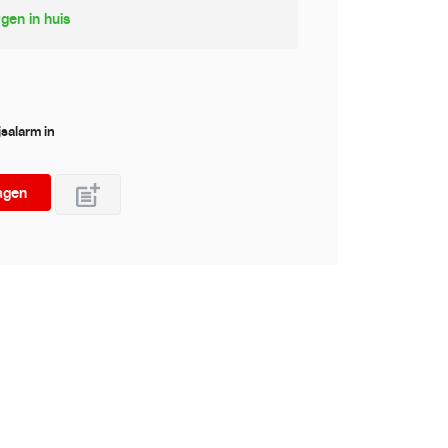
gen in huis
jsalarm in
agen