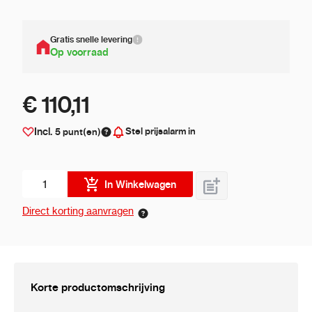
Gratis snelle levering
Op voorraad
€ 110,11
Stel prijsalarm in
Incl.
5
punt(en)
Aantal stuks
In Winkelwagen
Direct korting aanvragen
Korte productomschrijving