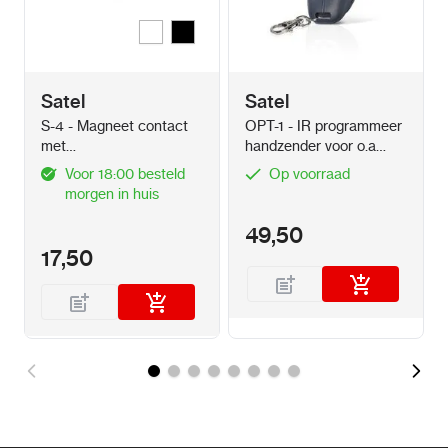
Wit
Zwart
Kleur
Satel
Satel
S-4 - Magneet contact
OPT-1 - IR programmeer
met
handzender voor o.a
schroefaansluitingen
SLIM LINE LUNA, PRO,
Voor 18:00 besteld
Op voorraad
OPAL
morgen in huis
49,50
17,50