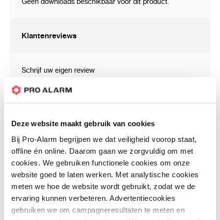
Geen downloads beschikbaar voor dit product.
3
bewegingsdetectie via de passief infrarood
(PIR) detector
Klantenreviews
uitneembare klemmenstrook
instelbare detectiegevoeligheid
Schrijf uw eigen review
digitaal bewegingsdetectie algoritme
U plaatst een review over:
digitale temperatuurcompensatie
SLIM-PIR-PRO - PIR detector 20x24m
met anti-mask, 1k1/4k7/1k weerstanden, incl. beugel
de optie om de kruipzone beveiliging in-/uit
Uw waardering:
te schakelen
groothoeklens, speciaal ontworpen
Deze website maakt gebruik van cookies
Prijs
voor
SLIM LINE
detectoren
Prijs / Kwaliteit
Bij Pro-Alarm begrijpen we dat veiligheid voorop staat,
Kwaliteit
optioneel kan de groothoeklens vervangen
offline én online. Daarom gaan we zorgvuldig om met
worden door een gordijn (
CT-CL
) of
cookies. We gebruiken functionele cookies om onze
Uw naam
longbeam (
LR-CL
) lens
website goed te laten werken. Met analytische cookies
actieve IR anti-mask, in overeenstemming
meten we hoe de website wordt gebruikt, zodat we de
Samenvatting
met de EN 50131-2-4 voor Grade 3
ervaring kunnen verbeteren. Advertentiecookies
de mogelijkheid om de detectorparameters
gebruiken we om campagneresultaten te meten en
te configureren via de
OPT-1
handzender
Review