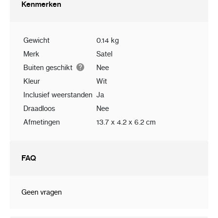
sabotage beveiliging tegen het openen van
Kenmerken
de behuizing en verwijderen van de muur
verstelbare montagebeugel voorzien van
sabotage schakelaar inbegrepen
Gewicht
0.14 kg
(
BRACKET D
)
Merk
Satel
Buiten geschikt
Nee
Kleur
Wit
Inclusief weerstanden
Ja
Draadloos
Nee
Afmetingen
13.7 x 4.2 x 6.2 cm
FAQ
Geen vragen