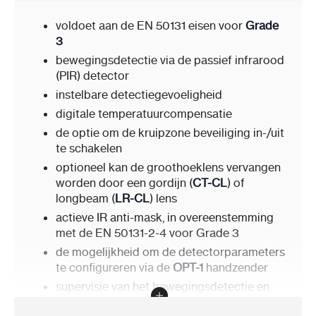
voldoet aan de EN 50131 eisen voor
Grade
3
bewegingsdetectie via de passief infrarood
(PIR) detector
instelbare detectiegevoeligheid
digitale temperatuurcompensatie
de optie om de kruipzone beveiliging in-/uit
te schakelen
optioneel kan de groothoeklens vervangen
worden door een gordijn (
CT-CL
) of
longbeam (
LR-CL
) lens
actieve IR anti-mask, in overeenstemming
met de EN 50131-2-4 voor Grade 3
de mogelijkheid om de detectorparameters
te configureren via de
OPT-1
handzender
supervisie van het bewegingsdetectie en
voedingsvoltage circuit