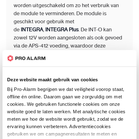
worden uitgeschakeld om zo het verbruik van
de module te verminderen. De module is
geschikt voor gebruik met
de
INTEGRA
,
INTEGRA Plus
. De INT-O kan
zowel 12V worden aangesloten als ook gevoed
via de APS-412 voeding, waardoor deze
"Intelligent" wordt.
Kenmerken
Deze website maakt gebruik van cookies
Bij Pro-Alarm begrijpen we dat veiligheid voorop staat,
offline én online. Daarom gaan we zorgvuldig om met
Kleur
Wit
cookies. We gebruiken functionele cookies om onze
Merk
Satel
website goed te laten werken. Met analytische cookies
Gewicht
0.09 kg
meten we hoe de website wordt gebruikt, zodat we de
Afmetingen
0.00 x 0.00 x 0.00 cm
ervaring kunnen verbeteren. Advertentiecookies
gebruiken we om campagneresultaten te meten en