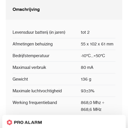
firmware op afstand bijwerken
Omschrijving
“ECO” optie voor een langere batterij
levensduur
batterij status controle
Levensduur batterij (in jaren)
tot 2
inbegrepen componenten:
Afmetingen behuizing
55 x 102 x 61 mm
adapter voor montage op een Danfoss
RA-klep
Bedrijfstemperatuur
-10°C...+50°C
verloopring voor eenvoudigere
Maximaal verbruik
80 mA
installatie op kranen met een kleinere
diameter
Gewicht
136 g
Maximale luchtvochtigheid
93±3%
Werking frequentieband
868,0 Mhz ÷
868,6 MHz
Draadloos communicatiebereik (in
tot 1000 m