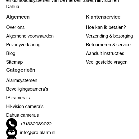
en domoticasystemen van de merken Satel, Hikvision en
Dahua.
Algemeen
Klantenservice
Over ons
Hoe kan ik betalen?
Algemene voorwaarden
Verzending & bezorging
Privacyverklaring
Retourneren & service
Blog
Aansluit instructies
Sitemap
Veel gestelde vragen
Categorieën
Alarmsystemen
Beveiligingscamera's
IP camera's
Hikvision camera's
Dahua camera's
+31332089022
info@pro-alarm.nl