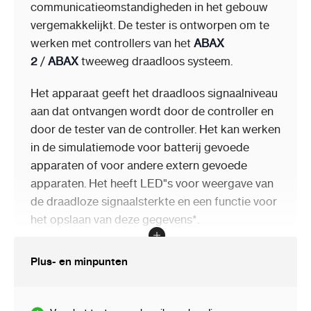
communicatieomstandigheden in het gebouw
vergemakkelijkt. De tester is ontworpen om te
werken met controllers van het
ABAX
2
/
ABAX
tweeweg draadloos systeem.
Het apparaat geeft het draadloos signaalniveau
aan dat ontvangen wordt door de controller en
door de tester van de controller. Het kan werken
in de simulatiemode voor batterij gevoede
apparaten of voor andere extern gevoede
apparaten. Het heeft LED"s voor weergave van
de draadloze signaalsterkte en een functie voor
het opslaan van deze gegevens*.
De ARF-200 wordt gevoed door een
Plus- en minpunten
ingebouwde lithium-polymeer batterij. Deze kan
worden opgeladen via de MICRO USB
aansluiting, met behulp van een 5 V DC voeding.