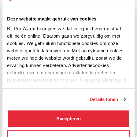
Prijs
Prijs / Kwaliteit
Deze website maakt gebruik van cookies
Kwaliteit
Bij Pro-Alarm begrijpen we dat veiligheid voorop staat,
Uw naam
offline én online. Daarom gaan we zorgvuldig om met
cookies. We gebruiken functionele cookies om onze
Samenvatting
website goed te laten werken. Met analytische cookies
meten we hoe de website wordt gebruikt, zodat we de
Review
ervaring kunnen verbeteren. Advertentiecookies
gebruiken we om campagneresultaten te meten en
relevantere advertenties te tonen. Uiteraard alleen als jij
daar toestemming voor geeft. Als je toestemming geeft,
delen wij gegevens met onze advertentiepartners. Zij
Review versturen
Details tonen
kunnen deze gegevens combineren met informatie die zij
Andere klanten bestelde ook:
hebben verzameld via het gebruik van hun diensten. Je
kunt alle cookies accepteren, alleen noodzakelijke
Accepteren
cookies toestaan of je voorkeuren aanpassen.