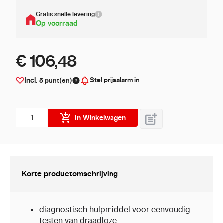
Gratis snelle levering
Op voorraad
€ 106,48
Stel prijsalarm in
Incl.
5
punt(en)
Aantal stuks
In Winkelwagen
Korte productomschrijving
diagnostisch hulpmiddel voor eenvoudig
testen van draadloze