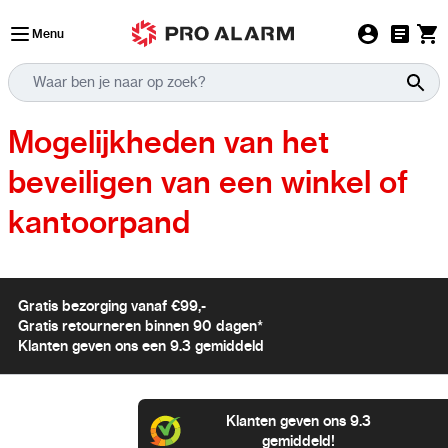
Ga naar de inhoud
Menu
Mogelijkheden van het
beveiligen van een winkel of
kantoorpand
Gratis bezorging vanaf €99,-
Gratis retourneren binnen 90 dagen*
Klanten geven ons een 9.3 gemiddeld
Klanten geven ons 9.3
gemiddeld!