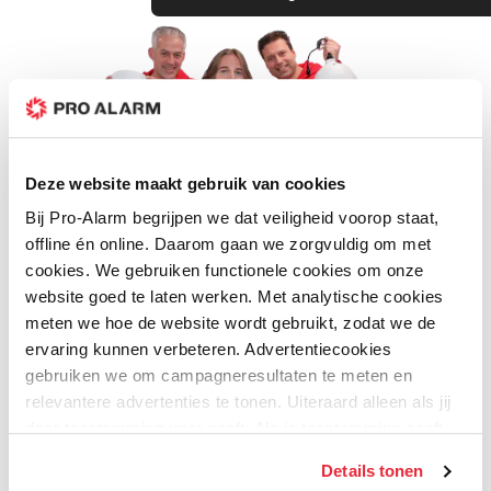
Deze website maakt gebruik van cookies
Bij Pro-Alarm begrijpen we dat veiligheid voorop staat,
offline én online. Daarom gaan we zorgvuldig om met
5 euro korting op je
cookies. We gebruiken functionele cookies om onze
aankoop?
website goed te laten werken. Met analytische cookies
meten we hoe de website wordt gebruikt, zodat we de
ervaring kunnen verbeteren. Advertentiecookies
Schrijf je direct in voor onze nieuwsbrief en
gebruiken we om campagneresultaten te meten en
wees als eerste op de hoogte van aanbiedingen
en meer!
relevantere advertenties te tonen. Uiteraard alleen als jij
daar toestemming voor geeft. Als je toestemming geeft,
delen wij gegevens met onze advertentiepartners. Zij
Inschrijven
Details tonen
kunnen deze gegevens combineren met informatie die zij