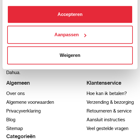
hebben verzameld via het gebruik van hun diensten. Je
kunt alle cookies accepteren, alleen noodzakelijke
Accepteren
cookies toestaan of je voorkeuren aanpassen.
We werken samen met
Aanpassen
21 derden
die uw gegevens
kunnen ontvangen en verwerken.
Weigeren
Pro-Alarm.nl is de specialist op het gebied van alarm, camera
en domoticasystemen van de merken Satel, Hikvision en
Dahua.
Algemeen
Klantenservice
Over ons
Hoe kan ik betalen?
Algemene voorwaarden
Verzending & bezorging
Privacyverklaring
Retourneren & service
Blog
Aansluit instructies
Sitemap
Veel gestelde vragen
Categorieën