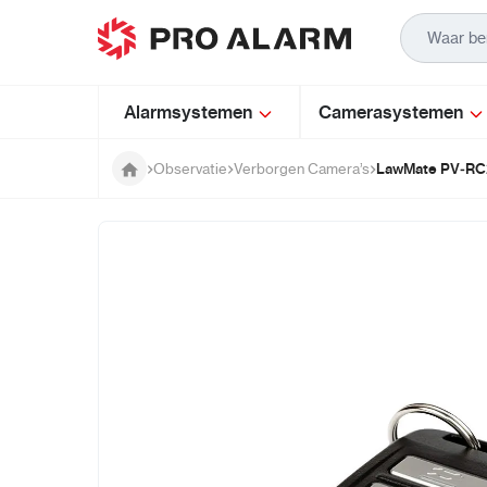
Ga naar de inhoud
Alarmsystemen
Camerasystemen
LawMate PV‑RC2
Observatie
Verborgen Camera’s