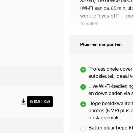
32 GB). De device biedt
(Wi‑Fi aan ca. 65 min, uit
werk je “eyes‑off” — mo
te vallen.
Uitermate geschikt voor
Plus- en minpunten
persoonlijke beschermi
fabriekslook essentieel i
Professionele covert
autosleutel; ideaal
Live Wi‑Fi-bediening
Belangrijkste kenmerke
en downloaden via a
Verborgen 1080p F
(815.84 KB)
Hoge beeldkwaliteit 
photos (5 MP) plus o
Live meekijken en
opslaggemak .
Wisselbare opname
Batterijduur beperk