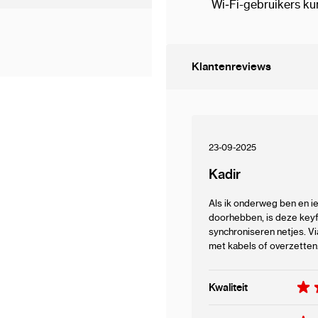
Wi‑Fi-gebruikers k
microSD-opslag to
Tril- en led-feedba
Klantenreviews
Batterijduur: ~65 mi
Compact formaat: 7
Inclusief pc verbi
23-09-2025
Kadir
Extra toelichtin
functionaliteit:
Als ik onderweg ben en i
doorhebben, is deze keyfo
synchroniseren netjes. 
Met
WiFi Direct
is het m
met kabels of overzetten.
tussen de smartphone en
extern netwerk nodig is
Kwaliteit
op locaties zonder inter