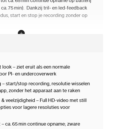
 tot ca. 65 min continue opname op batterij
 ca. 75 min).
Dankzij tril‑ en led-feedback
dus, start en stop je recording zonder op
 covert gebruik, zoals PI-opdrachten,
ng of geheime monitoring, waar een
s.
 look – ziet eruit als een normale
 voor PI- en undercoverwerk
 – start/stop recording, resolutie wisselen
n
pp, zonder het apparaat aan te raken
ull HD-camera & DVR met 5 MP sensor
& veelzijdigheid – Full HD-video met still
pties voor lagere resoluties voor
 bedienen via Wi‑Fi en PV‑CAM Viewer app
kwaliteit: 1080p/30fps, 720p/60fps, VGA
t – ca. 65 min continue opname; zware