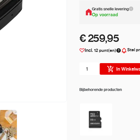
Gratis snelle levering
Op voorraad
€ 259,95
Stel pr
Incl.
12
punt(en)
Aantal stuks
In Winkelw
Bijbehorende producten