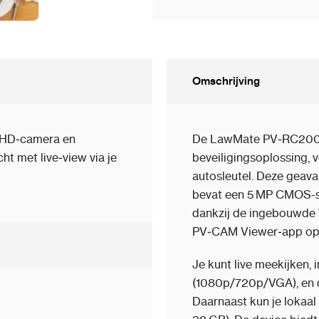
Omschrijving
l HD‑camera en
De LawMate PV‑RC200HD
ht met live‑view via je
beveiligingsoplossing, 
autosleutel. Deze geav
bevat een 5 MP CMOS-se
dankzij de ingebouwde 
PV‑CAM Viewer‑app op j
Je kunt live meekijken, 
(1080p/720p/VGA), en d
Daarnaast kun je lokaa