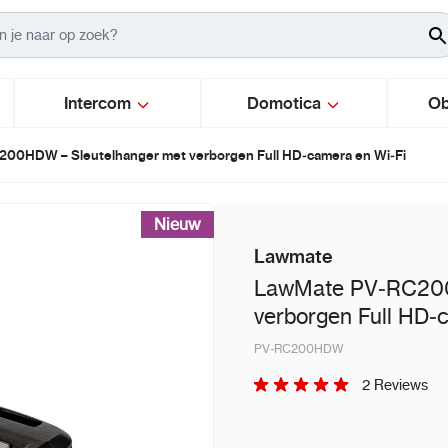
Intercom
Domotica
Ob
00HDW – Sleutelhanger met verborgen Full HD‑camera en Wi‑Fi
Nieuw
Lawmate
LawMate PV‑RC200
verborgen Full HD‑
PV‑RC200HDW
2 Reviews