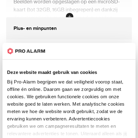
Beelden worden opgeslagen op een microSD-
kaart (tot 32GB, 16GB inbegrepen) en dankzij
de automatische overschrijfmodus worden
oudere bestanden automatisch verwijderd bij
Plus- en minpunten
een volle kaart.
De PV-BT10i werkt zowel op netstroom als op
Functioneert als echte Bluetooth speaker -
de ingebouwde batterij, die tot 180 minuten
Combineert entertainment met beveiliging zonder
opnametijd biedt (bij Bluetooth uitgeschakeld).
argwaan te wekken.
Dit maakt het apparaat flexibel inzetbaar voor
Deze website maakt gebruik van cookies
Compact en draagbaar - Eenvoudig te verplaatsen
diverse situaties waarin discretie essentieel is —
Bij Pro-Alarm begrijpen we dat veiligheid voorop staat,
en in verschillende ruimtes te gebruiken.
zoals thuis, in een kantoorruimte of op reis.
offline én online. Daarom gaan we zorgvuldig om met
Eenvoudige installatie - Plug-and-play met intuïtieve
cookies. We gebruiken functionele cookies om onze
app-bediening.
Belangrijk om te weten
website goed te laten werken. Met analytische cookies
meten we hoe de website wordt gebruikt, zodat we de
Geen nachtzichtfunctie - Camera is afhankelijk van
ervaring kunnen verbeteren. Advertentiecookies
omgevingslicht, niet geschikt voor volledig donkere
De
LawMate PV-BT10i
kan uitsluitend
gebruiken we om campagneresultaten te meten en
ruimtes.
verbinding maken via een
2,4 GHz Wi-Fi
relevantere advertenties te tonen. Uiteraard alleen als jij
netwerk
. Dit betekent dat de camera niet werkt
Beperkte batterijduur bij Bluetooth-gebruik -