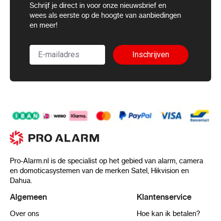
Schrijf uw eigen review
Schrijf je direct in voor onze nieuwsbrief en
wees als eerste op de hoogte van aanbiedingen
U plaatst een review over:
LawMate PV-BT10i – Verborgen Wi-Fi
camera in Bluetooth speaker
en meer!
Uw waardering:
Inschrijven
Prijs / Kwaliteit
Kwaliteit
Prijs
Uw naam
Samenvatting
Review
Pro-Alarm.nl is de specialist op het gebied van alarm, camera
en domoticasystemen van de merken Satel, Hikvision en
Dahua.
Algemeen
Klantenservice
Review versturen
Over ons
Hoe kan ik betalen?