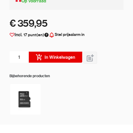
Op voorraad
€ 359,95
Stel prijsalarm in
Incl.
17
punt(en)
Aantal stuks
In Winkelwagen
Bijbehorende producten