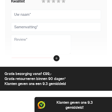
Kwaliteit
4GB intern geheugen – geen SD-kaart
Uw naam
nodig
Samenvatting
Tot 7 uur continue opname op een volle
batterij
Review
MP3-formaat, compatibel met PC en Mac
Review versturen
Technische specificaties
Gratis bezorging vanaf €99,-
Gratis retourneren binnen 90 dagen*
Klanten geven ons een 9.3 gemiddeld
Eigenschap
Specificatie
Geheugen
4 GB intern geheugen (ca. 18 uur
Klanten geven ons 9.3
opname)
gemiddeld!