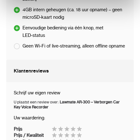
voor discreet opnemen in het dagelijks leven,
4GB intern geheugen (ca. 18 uur opname) – geen
maar ook zeer geschikt voor professioneel
microSD‑kaart nodig
gebruik, zoals in de beveiliging, journalistiek of
Eenvoudige bediening via één knop, met
persoonlijke bewijsvoering.
LED‑status
Geen Wi‑Fi of live‑streaming, alleen offline opname
Belangrijkste kenmerken
Klantenreviews
Sleutelhangerontwerp voor maximale
discretie
Schrijf uw eigen review
U plaatst een review over:
Lawmate AR‑300 – Verborgen Car
Eenvoudige éénknopsbediening
Key Voice Recorder
AGC-microfoon voor automatische
Uw waardering:
aanpassing van geluidsniveau
Prijs
Prijs / Kwaliteit
Direct afluisteren via meegeleverde oortjes