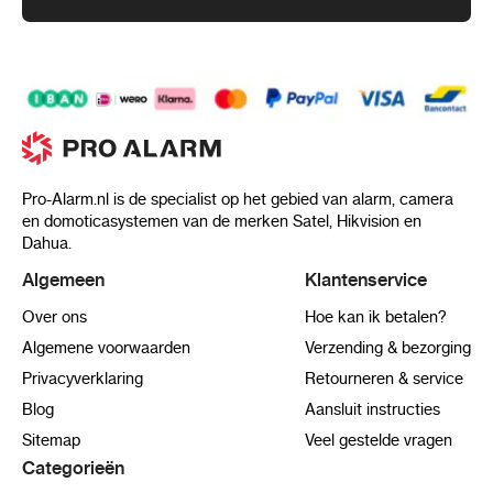
Wat zit er in de verpakking
Pro-Alarm.nl is de specialist op het gebied van alarm, camera
LawMate AR‑300 keyfob voice recorder
en domoticasystemen van de merken Satel, Hikvision en
Dahua.
USB-oplaad- en datakabel
Algemeen
Klantenservice
Oortjes voor directe weergave
Over ons
Hoe kan ik betalen?
Algemene voorwaarden
Verzending & bezorging
Snelstartgids
Privacyverklaring
Retourneren & service
Blog
Aansluit instructies
Sitemap
Veel gestelde vragen
Categorieën