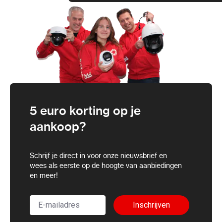
Microfoon
AGC-microfoon voor automatische
gevoeligheid
Opnamemodi
Handmatig (start/stop via één knop)
Formaat audio
MP3 (128 kbps)
Duur
Tot ±7 uur op een volle batterij
opnamesessie
5 euro korting op je
Feedback
LED-statusindicatie
aankoop?
Batterij
Oplaadbaar via micro-USB, ±30 min
laadtijd
Schrijf je direct in voor onze nieuwsbrief en
wees als eerste op de hoogte van aanbiedingen
Afmetingen &
±70 × 34 × 16 mm, ±34 g
en meer!
gewicht
Overige functies
Directe weergave via oortjes
Inschrijven
(bijgeleverd)