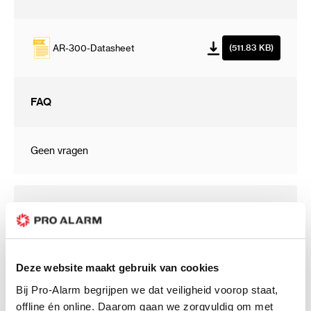
AR-300-Datasheet
(511.83 KB)
FAQ
Geen vragen
Omschrijving
De LawMate AR‑300 is een discrete
Deze website maakt gebruik van cookies
beveiligingsoplossing die eruitziet als een
Bij Pro-Alarm begrijpen we dat veiligheid voorop staat,
autosleutel, maar in werkelijkheid
offline én online. Daarom gaan we zorgvuldig om met