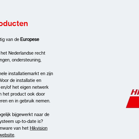
roducten
tig van de
Europese
 het Nederlandse recht
ingen, ondersteuning,
ele installatiemarkt en zijn
Voor de installatie en
t en/of het eigen netwerk
n het product ook door
lleren en in gebruik nemen.
gelijk bijgewerkt naar de
systeem up-to-date is?
rmware van het
Hikvision
-website
.