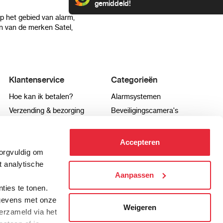
gemiddeld!
op het gebied van alarm,
 van de merken Satel,
Klantenservice
Categorieën
Hoe kan ik betalen?
Alarmsystemen
Verzending & bezorging
Beveiligingscamera's
Retourneren & service
IP camera's
Aansluit instructies
Hikvision camera's
Accepteren
Veel gestelde vragen
Dahua camera's
zorgvuldig om
t analytische
Aanpassen
.
ties te tonen.
info@pro-alarm.nl
Contactformulier
gegevens met onze
Weigeren
erzameld via het