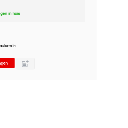
gen in huis
jsalarm in
agen