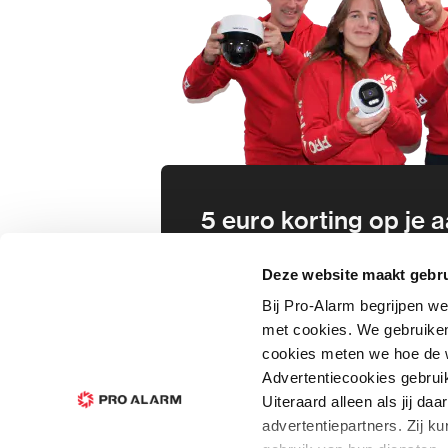
5 euro korting op je
Schrijf je direct in voor onze nie
Deze website maakt gebru
wees als eerste op de hoogte va
Bij Pro-Alarm begrijpen we
aanbiedingen en meer!
met cookies. We gebruiken
cookies meten we hoe de w
In
Advertentiecookies gebrui
Uiteraard alleen als jij d
advertentiepartners. Zij 