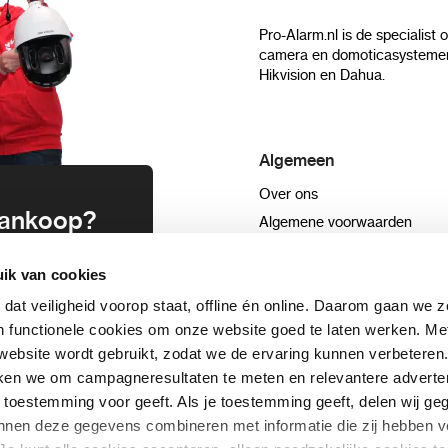
Pro-Alarm.nl is de specialist 
camera en domoticasystemen
Hikvision en Dahua.
Algemeen
Over ons
 aankoop?
Algemene voorwaarden
Privacyverklaring
uwsbrief en
ik van cookies
Blog
n
Sitemap
 dat veiligheid voorop staat, offline én online. Daarom gaan we 
 functionele cookies om onze website goed te laten werken. Me
ebsite wordt gebruikt, zodat we de ervaring kunnen verbeteren
schrijven
ken we om campagneresultaten te meten en relevantere adverten
+31332089022
aar toestemming voor geeft. Als je toestemming geeft, delen wij 
kunnen deze gegevens combineren met informatie die zij hebben v