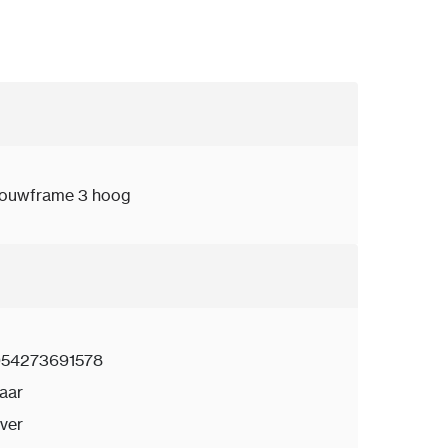
nbouwframe 3 hoog
54273691578
jaar
lver