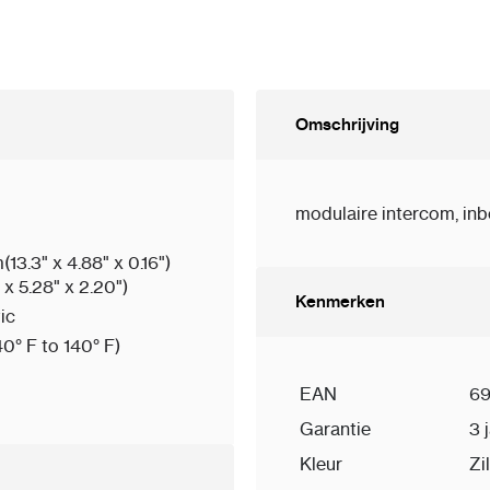
Omschrijving
modulaire intercom, i
13.3" x 4.88" x 0.16")
x 5.28" x 2.20")
Kenmerken
ic
0° F to 140° F)
EAN
69
Garantie
3 
Kleur
Zi