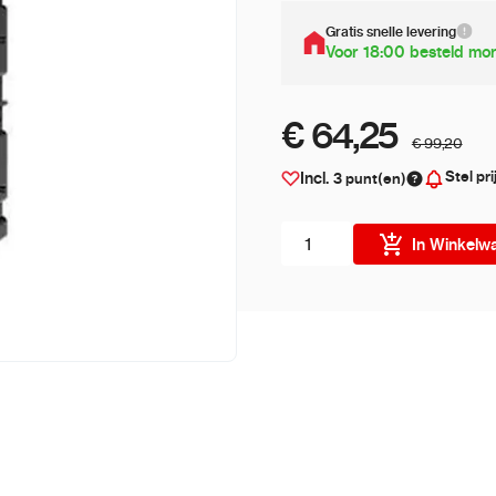
Gratis snelle levering
Voor 18:00 besteld mor
€ 64,25
€ 99,20
Stel pri
Incl.
3
punt(en)
Aantal stuks
In Winkelw