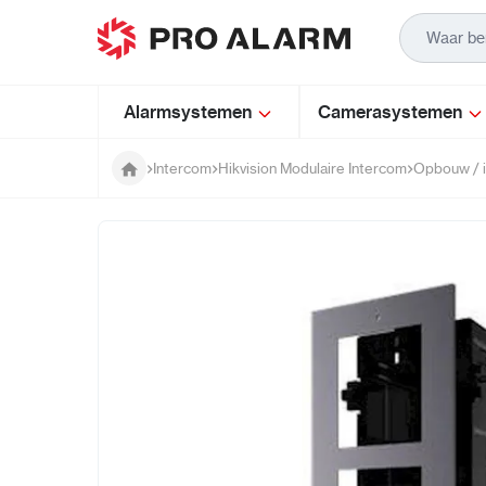
Ga naar de inhoud
Alarmsystemen
Camerasystemen
Intercom
Hikvision Modulaire Intercom
Opbouw / 