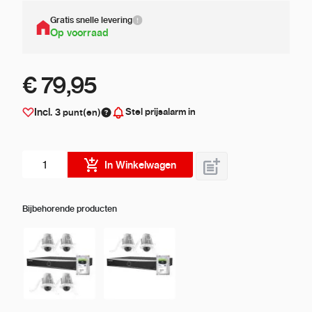
Gratis snelle levering
Op voorraad
€ 79,95
Stel prijsalarm in
Incl.
3
punt(en)
Aantal stuks
In Winkelwagen
Bijbehorende producten