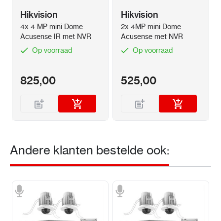
kenmerken
:
Hikvision
Hikvision
Gewicht
:
2.89 kg
4x 4 MP mini Dome
2x 4MP mini Dome
Acusense IR met NVR
Acusense met NVR
Garantie
:
2 jaar
Op voorraad
Op voorraad
825,00
525,00
Andere klanten bestelde ook: