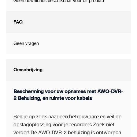
Geen downloads beschikbaar voor dit product.
Slimme Kenmerken:
Profiteer van handige details zoals de DIN-rail
FAQ
(TS-35) van 20 cm, waardoor je jouw
apparatuur efficiënt kunt organiseren. Geen
gedoe meer met rommelige kabels en draden.
Geen vragen
Langdurige Garantie:
Vertrouw op de duurzaamheid van onze
Omschrijving
behuizing met een garantie van 2 jaar. We staan
achter de kwaliteit van ons product.
Bescherming voor uw opnames met AWO-DVR-
2 Behuizing, en ruimte voor kabels
Uitvoeringsmateriaal
:
Staal - poedercoating
Ben je op zoek naar een betrouwbare en veilige
opslagoplossing voor je recorders Zoek niet
Kleur
:
Wit
verder! De AWO-DVR-2 behuizing is ontworpen