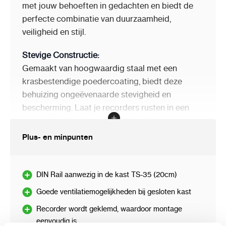
Beveiliging tegen
met jouw behoeften in gedachten en biedt de
sabotage
:
perfecte combinatie van duurzaamheid,
veiligheid en stijl.
Afsluiten met sleutel
:
Stevige Constructie:
Gemaakt van hoogwaardig staal met een
Buitenafmetingen
430 x 380 x 115 mm
krasbestendige poedercoating, biedt deze
van de behuizing
:
behuizing ongeëvenaarde stevigheid en
bescherming. Laat je recorders rusten in een
Geschikt voor
met afmetingen die niet groter
omgeving die net zo robuust is als jouw
recorders
:
zijn dan : 400 x 250 x 80 mm
opnames.
Plus- en minpunten
Belangrijkste
DIN-rail (TS-35) : 20 cm
kenmerken
:
Veiligheid op zijn best:
Met een afsluitbaar ontwerp garandeert de
DIN Rail aanwezig in de kast TS-35 (20cm)
Gewicht
:
2.89 kg
AWO-DVR-2 behuizing de veiligheid van je
Goede ventilatiemogelijkheden bij gesloten kast
Garantie
waardevolle apparatuur. Bescherm je gegevens
:
2 jaar
tegen onbevoegde toegang en geniet van
Recorder wordt geklemd, waardoor montage
eenvoudig is
gemoedsrust.