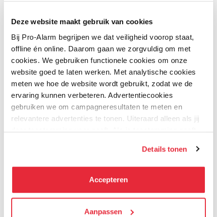
Deze website maakt gebruik van cookies
Nieuw
Nieuw
Extra voordelig
Extra voordelig
Bij Pro-Alarm begrijpen we dat veiligheid voorop staat,
offline én online. Daarom gaan we zorgvuldig om met
cookies. We gebruiken functionele cookies om onze
website goed te laten werken. Met analytische cookies
meten we hoe de website wordt gebruikt, zodat we de
ervaring kunnen verbeteren. Advertentiecookies
Wit
Zwart
Kleur
gebruiken we om campagneresultaten te meten en
relevantere advertenties te tonen. Uiteraard alleen als jij
Hikvision
Hikvision
daar toestemming voor geeft. Als je toestemming geeft,
DS-KH6350-WTE 7inch
DS-3E0105P-E/M(B) -
delen wij gegevens met onze advertentiepartners. Zij
Details tonen
IP Binnenscherm
Compacte PoE Switch
kunnen deze gegevens combineren met informatie die zij
30W
Op voorraad
Op voorraad
hebben verzameld via het gebruik van hun diensten. Je
kunt alle cookies accepteren, alleen noodzakelijke
Accepteren
cookies toestaan of je voorkeuren aanpassen.
49,50
169,95
We werken samen met
Aanpassen
21 derden
die uw gegevens