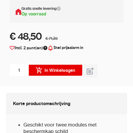
Gratis snelle levering
Op voorraad
€ 48,50
€ 71,39
Stel prijsalarm in
Incl.
2
punt(en)
Aantal stuks
In Winkelwagen
Korte productomschrijving
Geschikt voor twee modules met
beschermkap schild