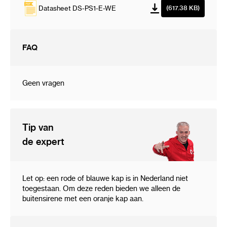
Indicator: Blauw (on front panel), Green/Red
Datasheet DS-PS1-E-WE
(617.38 KB)
(on PCB)
Sirene: 110 dB
FAQ
General
Bedrijstemperatuur: -10 °C to +60 °C (14 °F to
+140 °F)
Geen vragen
Vochtigheid in bedrijf: 10% to 90% (geen
condensvorming)
Kleur: Wit
Tip van
Materiaal: PC+ABS
de expert
Afmetingen (W×H×D) ::
190× 200 × 47. 3mm
Protectie level :: IP54
Installatie: op de wand
Let op: een rode of blauwe kap is in Nederland niet
toegestaan. Om deze reden bieden we alleen de
buitensirene met een oranje kap aan.