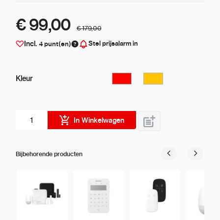
€ 99,00
€ 179,00
Stel prijsalarm in
Incl.
4
punt(en)
Kleur
Rood
Oranje
Aantal stuks
In Winkelwagen
Bijbehorende producten