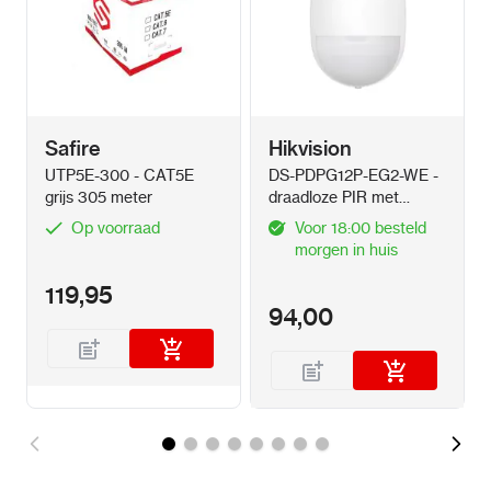
Safire
Hikvision
UTP5E-300 - CAT5E
DS-PDPG12P-EG2-WE -
grijs 305 meter
draadloze PIR met
glasbreukdetector
Op voorraad
Voor 18:00 besteld
morgen in huis
119,95
94,00