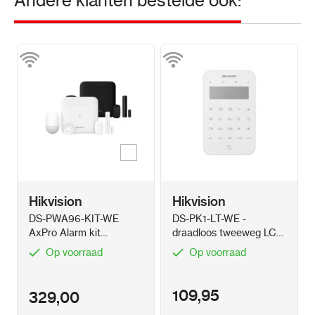
Andere klanten bestelde ook:
Wit
Kleur
Hikvision
Hikvision
DS-PWA96-KIT-WE
DS-PK1-LT-WE -
AxPro Alarm kit
draadloos tweeweg LCD
draadloos LAN, WiFi en
bediendeel met
Op voorraad
Op voorraad
3G/4G
kaartlezer
109,95
329,00