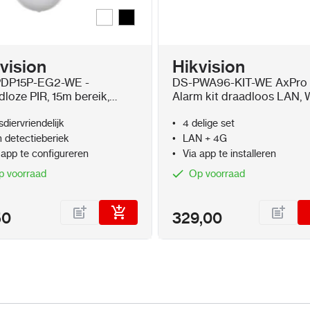
Wit
Zwart
Kleur
vision
Hikvision
DP15P-EG2-WE -
DS-PWA96-KIT-WE AxPro
loze PIR, 15m bereik,
Alarm kit draadloos LAN, 
ier vriendelijk tot 30kg
en 3G/4G
sdiervriendelijk
4 delige set
 detectieberiek
LAN + 4G
 app te configureren
Via app te installeren
p voorraad
Op voorraad
50
329,00