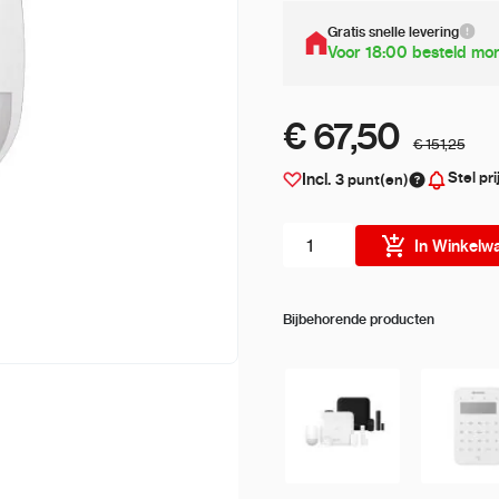
Gratis snelle levering
Voor 18:00 besteld mor
€ 67,50
€ 151,25
Stel pri
Incl.
3
punt(en)
Aantal stuks
In Winkelw
Bijbehorende producten