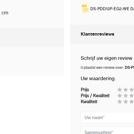
Transmissiemetho
DS-PDD12P-EG2-WE Da
0 cm
Overdrachtsfreque
Transmissiebeveili
Zendbereik (vrije r
Klantenreviews
Ondersteuning vo
Inschrijfmethode
O
Schrijf uw eigen review
Elektrische kenmerken
U plaatst een review over:
DS-P
Voeding op
batteri
Uw waardering:
Batterijtype
CR123
Prijs
Typische spanning
Prijs / Kwaliteit
Standaard batteri
Kwaliteit
Algemeen
Uw naam
Bedrijfstemperatu
Samenvatting
Opslagtemperatuu