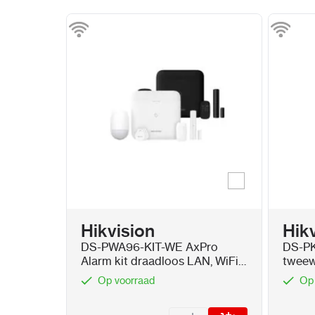
Wit
Kleur
Hikvision
Hik
DS-PWA96-KIT-WE AxPro
DS-PK
Alarm kit draadloos LAN, WiFi
tweew
en 3G/4G
kaartl
Op voorraad
Op