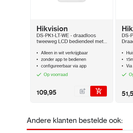
Hikvision
Hik
DS-PK1-LT-WE - draadloos
DS-P
tweeweg LCD bediendeel met
Draad
kaartlezer
huisd
Alleen in wit verkrijgbaar
Hui
zonder app te bedienen
15m
configureerbaar via app
Via
Op voorraad
O
109,95
51,
Andere klanten bestelde ook: