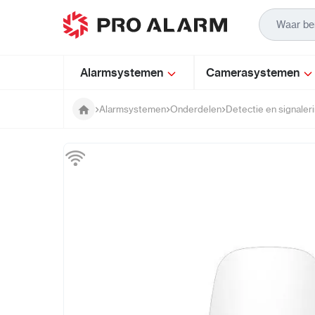
Ga naar de inhoud
Alarmsystemen
Camerasystemen
Alarmsystemen
Onderdelen
Detectie en signaler