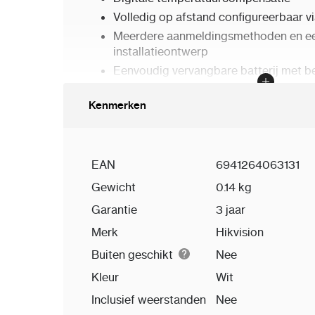
Volledig op afstand configureerbaar v
Meerdere aanmeldingsmethoden en e
installatieontwerp
Eenvoudig vervangbare batterij met b
Frequency hopping tegen storing voo
overdracht
Kenmerken
EAN
6941264063131
Gewicht
0.14 kg
Garantie
3 jaar
Merk
Hikvision
Buiten geschikt
Nee
Kleur
Wit
Inclusief weerstanden
Nee