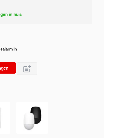
gen in huis
jsalarm in
agen