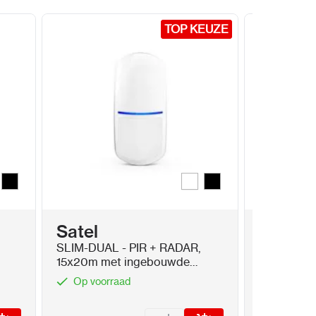
TOP KEUZE
TOP KEUZE
t
Zwart
Wit
Zwart
Kleur
Satel
Satel
SLIM-DUAL - PIR + RADAR,
SPW-210W
15x20m met ingebouwde
binnensire
g
weerstanden
omlijsting
Op voorraad
Op voor