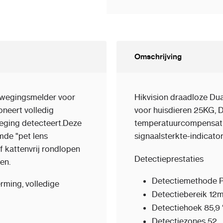
Omschrijving
ewegingsmelder voor
Hikvision draadloze Du
neert volledig
voor huisdieren 25KG, D
ging detecteert.Deze
temperatuurcompensatie
mde "pet lens
signaalsterkte-indicator
 kattenvrij rondlopen
Detectieprestaties
en.
Detectiemethode
P
rming, volledige
Detectiebereik
12
Detectiehoek
85,9 
Detectiezones
52