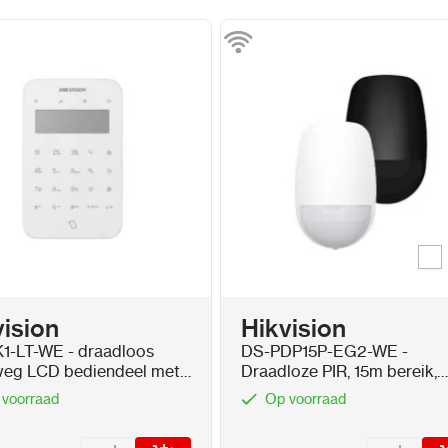
Wi
Kleur
vision
Hikvision
1-LT-WE - draadloos
DS-PDP15P-EG2-WE -
eg LCD bediendeel met
Draadloze PIR, 15m bereik,
ezer
huisdier vriendelijk tot 30k
 voorraad
Op voorraad