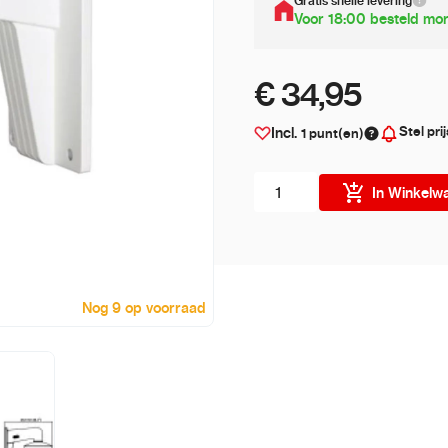
Gratis snelle levering
Voor 18:00 besteld mor
€ 34,95
Stel pri
Incl.
1
punt(en)
Aantal stuks
In Winkelw
Nog 9 op voorraad