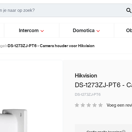
Intercom
Domotica
Ob
DS-1273ZJ-PT6 - Camera houder voor Hikvision
gel
Hikvision
DS-1273ZJ-PT6 - Ca
DS-1273ZJ-PT6
Voeg een rev