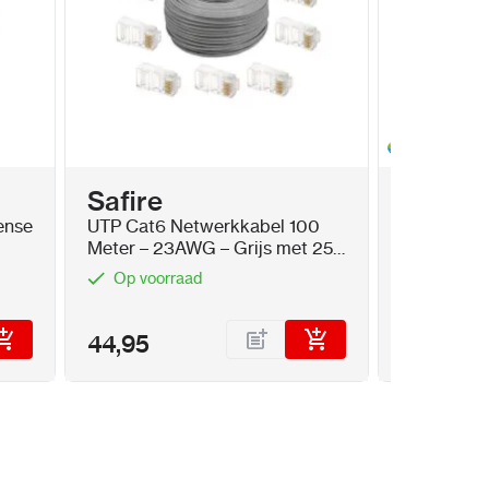
Safire
Ajax S
ense
UTP Cat6 Netwerkkabel 100
4x 4MP 2.
Meter – 23AWG – Grijs met 25x
ColorVu 3
RJ45 pluggen
Op voorraad
Op voor
44,95
1.099,5