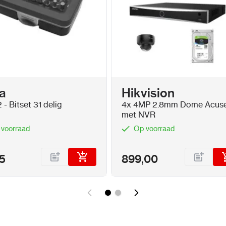
a
Hikvision
- Bitset 31 delig
4x 4MP 2.8mm Dome Acus
met NVR
 voorraad
Op voorraad
5
899,00