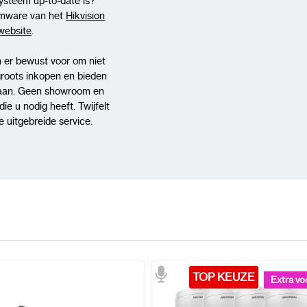
systeem up-to-date is?
rmware van het
Hikvision
-website
.
 er bewust voor om niet
groots inkopen en bieden
aan. Geen showroom en
e u nodig heeft. Twijfelt
 uitgebreide service.
TOP KEUZE
TOP KEUZE
Extra vo
Extra vo