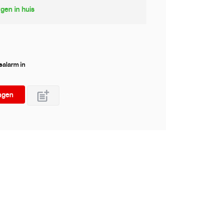
gen in huis
jsalarm in
agen