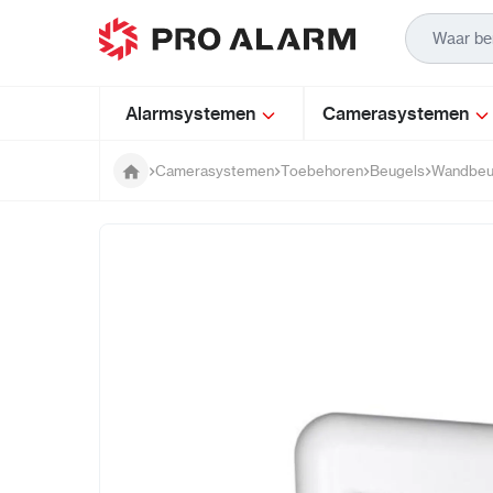
Ga naar de inhoud
Alarmsystemen
Camerasystemen
Camerasystemen
Toebehoren
Beugels
Wandbeu