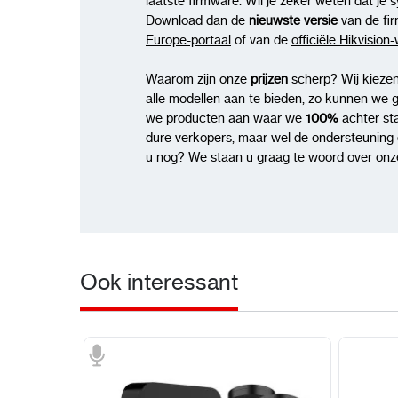
laatste firmware. Wil je zeker weten dat je 
Download dan de
nieuwste versie
van de fi
Europe-portaal
of van de
officiële Hikvision
Waarom zijn onze
prijzen
scherp? Wij kiezen
alle modellen aan te bieden, zo kunnen we 
we producten aan waar we
100%
achter st
dure verkopers, maar wel de ondersteuning di
u nog? We staan u graag te woord over onze
Ook interessant