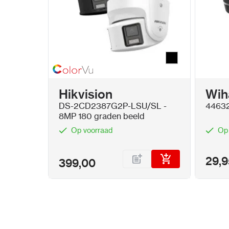
Zwart
Kleur
Hikvision
Wih
DS-2CD2387G2P-LSU/SL -
44632 
8MP 180 graden beeld
Op voorraad
Op
29,9
399,00