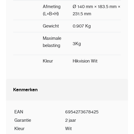
Afmeting
Ø 140 mm × 183.5 mm ×
(L×B×H)
231.5 mm
Gewicht
0.907 Kg
Maximale
3Kg
belasting
Kleur
Hikvision Wit
Kenmerken
EAN
6954273678425
Garantie
2 jaar
Kleur
Wit