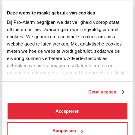
Eenvoudig te installeren
Deze website maakt gebruik van cookies
Kleur
Hikvision Wit
Incl. bevestigingsmateriaal zoals bouten
Bij Pro-Alarm begrijpen we dat veiligheid voorop staat,
Voldoende ruimte om kabels kwijt te kunnen
offline én online. Daarom gaan we zorgvuldig om met
cookies. We gebruiken functionele cookies om onze
website goed te laten werken. Met analytische cookies
Bestanden
meten we hoe de website wordt gebruikt, zodat we de
ervaring kunnen verbeteren. Advertentiecookies
gebruiken we om campagneresultaten te meten en
Geen downloads beschikbaar voor dit product.
relevantere advertenties te tonen. Uiteraard alleen als jij
daar toestemming voor geeft. Als je toestemming geeft,
delen wij gegevens met onze advertentiepartners. Zij
Details tonen
Klantenreviews
kunnen deze gegevens combineren met informatie die zij
hebben verzameld via het gebruik van hun diensten. Je
kunt alle cookies accepteren, alleen noodzakelijke
Accepteren
Schrijf uw eigen review
cookies toestaan of je voorkeuren aanpassen.
U plaatst een review over:
DS-1273ZJ-140-DM45 - Muurbeugel
WIT
We werken samen met
Aanpassen
21 derden
die uw gegevens