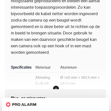
hoogstaand geproduceerd en bieden een aantal
interessante toepassingsvoordelen. Zo kan
bijvoorbeeld de kabel netter worden ingevoerd
zodra de camera op een beugel wordt
gemonteerd en is deze beter uit te richten op de
in beeld te brengen situatie. Door gebruik te
maken van een daarvoor geschikte beugel kan
een camera ook op een hoek of in een mast
worden gemonteerd.
Specificaties
Materiaal
Aluminium
Afmeting
Ø 140 mm × 183.5 mm ×
(L×B×H)
231.5 mm
Gewicht
0.907 Kg
Plus- en minpunten
Maximale
3Kg
belasting