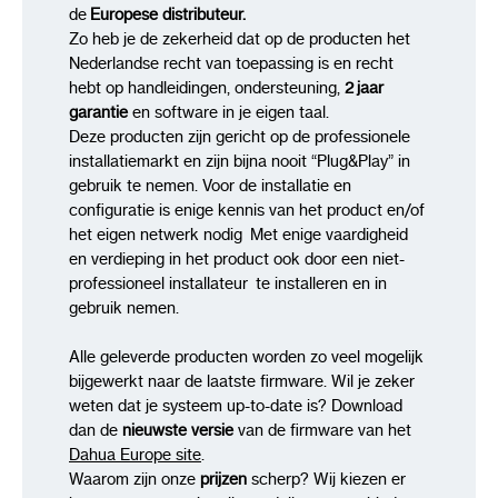
Gewicht:
0.5 Kg
de
Europese distributeur.
Zo heb je de zekerheid dat op de producten het
DORI
De DORI maakt het makkelijk om te kijken of d
Nederlandse recht van toepassing is en recht
camera geschikt is voor de toepassing die gebru
hebt op handleidingen, ondersteuning,
2 jaar
gaat worden. De DORI is gebaseerd op labteste
garantie
en software in je eigen taal.
gekeurd met EN 62676-4, deze keuring geldt vo
Deze producten zijn gericht op de professionele
installatiemarkt en zijn bijna nooit “Plug&Play” in
Detecteren, Observeren, Herkennen en Identific
gebruik te nemen. Voor de installatie en
configuratie is enige kennis van het product en/of
het eigen netwerk nodig Met enige vaardigheid
(R)
en verdieping in het product ook door een niet-
Detecteren
Observeren
Herkennen
Iden
professioneel installateur te installeren en in
Diepte
87.7m
35.1m
17.5m
8.8
gebruik nemen.
Alle geleverde producten worden zo veel mogelijk
bijgewerkt naar de laatste firmware. Wil je zeker
weten dat je systeem up-to-date is? Download
dan de
nieuwste versie
van de firmware van het
Dahua Europe site
.
Waarom zijn onze
prijzen
scherp? Wij kiezen er