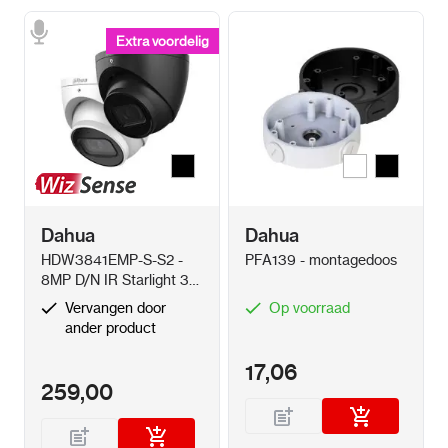
Extra voordelig
Extra voordelig
Zwart
Wit
Zwart
Kleur
Kleur
Dahua
Dahua
HDW3841EMP-S-S2 -
PFA139 - montagedoos
8MP D/N IR Starlight 3-
Axis Eyeball 2.8mm
Vervangen door
Op voorraad
ander product
17,06
259,00