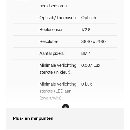
beeldsensoren:
Optisch/Thermisch:
Optisch
Beeldsensor:
1/2.8
Resolutie:
3840 x 2160
Aantal pixels:
8MP
Minimale verlichting
0.007 Lux
sterkte (in kleur):
Minimale verlichting
0 Lux
sterkte (LED aan
(zwart/wit)):
Verlichting:
IR
Plus- en minpunten
LED afstand:
tot 30m