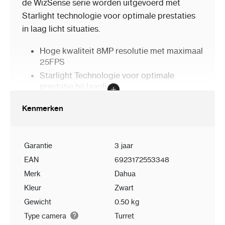
de WizSense serie worden uitgevoerd met
Starlight technologie voor optimale prestaties
in laag licht situaties.
Hoge kwaliteit 8MP resolutie met maximaal
25FPS
Starlight Technologie voor optimale
prestatie bij laaglicht
Optimale en Efficiënte beeld prestaties met
Kenmerken
AI Codec en AI SSA
Detectie met classificatie voor personen
en/of voertuigen
Garantie
3 jaar
IR bereik tot 30 meter
EAN
6923172553348
Geschikt voor MicroSD kaart tot 256GB
Merk
Dahua
Waterbestendige IP67 behuizing
Kleur
Zwart
Gewicht
0.50 kg
Type camera
Turret