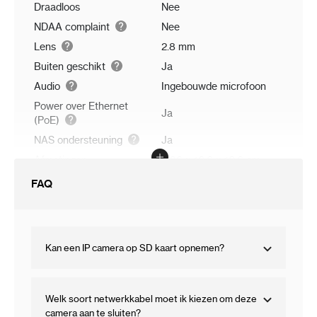
Draadloos
Nee
NDAA complaint
Nee
Lens
2.8 mm
Buiten geschikt
Ja
Audio
Ingebouwde microfoon
Power over Ethernet
Ja
(PoE)
NAS ondersteuning
Ja
Afmetingen
9.36 x 10.6 x 10.6 cm
FAQ
Kan een IP camera op SD kaart opnemen?
Welk soort netwerkkabel moet ik kiezen om deze
camera aan te sluiten?