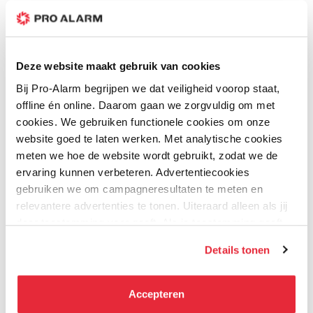
U plaatst een review over:
HDW3841EMP-S-S2 - 8MP D/N IR
Verticale
56°
Starlight 3-Axis Eyeball 2.8mm-Zwart
openingshoek:
Uw waardering:
Focusbediening:
Geen
Deze website maakt gebruik van cookies
Prijs
Prijs / Kwaliteit
Bij Pro-Alarm begrijpen we dat veiligheid voorop staat,
Video
Stream
3 streams
Kwaliteit
offline én online. Daarom gaan we zorgvuldig om met
mogelijkheid:
cookies. We gebruiken functionele cookies om onze
Uw naam
Video compressie:
H.264, H.264 +, H.264 B,
website goed te laten werken. Met analytische cookies
H, H.265, H.265 +, MJPEG
meten we hoe de website wordt gebruikt, zodat we de
Samenvatting
ervaring kunnen verbeteren. Advertentiecookies
Beelden per
25fps @3840 × 2160
gebruiken we om campagneresultaten te meten en
Review
seconde
relevantere advertenties te tonen. Uiteraard alleen als jij
(Hoofdstream):
daar toestemming voor geeft. Als je toestemming geeft,
delen wij gegevens met onze advertentiepartners. Zij
2de stream:
25fps @704 x 576
Details tonen
kunnen deze gegevens combineren met informatie die zij
Review versturen
3de stream:
25fps @1920 × 1080
hebben verzameld via het gebruik van hun diensten. Je
kunt alle cookies accepteren, alleen noodzakelijke
Bijbehorende producten
Accepteren
Bitrate:
H.264: 3 kbps–8192 kbps,
cookies toestaan of je voorkeuren aanpassen.