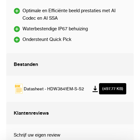
LED Aan/Uit
Auto/Handmatig
Optimale en Efficiënte beeld prestaties met AI
(Dag/Nacht):
Codec en AI SSA
Aantal LED(s):
2 LED
Waterbestendige IP67 behuizing
Sluitersnelheid:
1/3s ~ 1/100,000s
Ondersteunt Quick Pick
Ruisonderdrukking:
3DNR
Video Uitgang:
Nee
Bestanden
Lens
Lens type:
Vaste lens
Iris:
Vaste Iris
Datasheet - HDW3841EM-S-S2
(497.77 KB)
Brandpuntsafstand:
2.8mm
Klantenreviews
Maximale opening:
F1.4
Horizontale
107°
openingshoek:
Schrijf uw eigen review