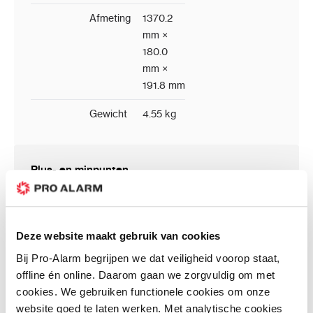
Afmeting
1370.2
mm ×
180.0
mm ×
191.8 mm
Gewicht
4.55 kg
Plus- en minpunten
Binnen en buiten te gebruiken
Deze website maakt gebruik van cookies
Beschermt de Dahua intercom tegen de regen
Bij Pro-Alarm begrijpen we dat veiligheid voorop staat,
Juiste hoogte voor poort
offline én online. Daarom gaan we zorgvuldig om met
cookies. We gebruiken functionele cookies om onze
website goed te laten werken. Met analytische cookies