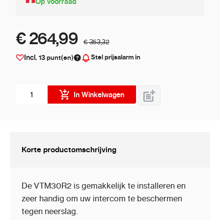
Op voorraad
€ 264,99
€ 353,32
Stel prijsalarm in
Incl.
13
punt(en)
Aantal stuks
In Winkelwagen
Korte productomschrijving
De VTM30R2 is gemakkelijk te installeren en
zeer handig om uw intercom te beschermen
tegen neerslag.