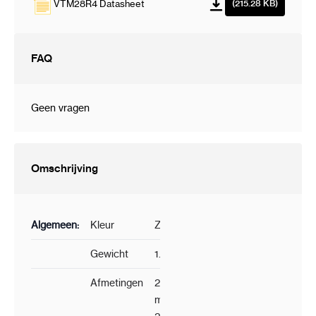
VTM28R4 Datasheet
(215.28 KB)
FAQ
Geen vragen
Omschrijving
Algemeen:
Kleur
Zwart
Gewicht
1.13 kg
Afmetingen
241.2
mm ×