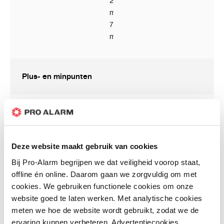
281.5
mm ×
75.2
mm
Plus- en minpunten
Beschermt tot 4 Dahua modules tegen neerslag
Makkelijk te installeren
Deze website maakt gebruik van cookies
Binnen en buiten te gebruiken
Bij Pro-Alarm begrijpen we dat veiligheid voorop staat,
offline én online. Daarom gaan we zorgvuldig om met
cookies. We gebruiken functionele cookies om onze
Klantenreviews
website goed te laten werken. Met analytische cookies
meten we hoe de website wordt gebruikt, zodat we de
ervaring kunnen verbeteren. Advertentiecookies
Schrijf uw eigen review