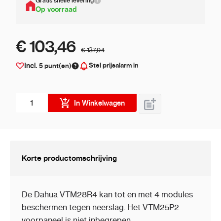
Gratis snelle levering
Op voorraad
€ 103,46
€ 137,94
Stel prijsalarm in
Incl.
5
punt(en)
Aantal stuks
In Winkelwagen
Korte productomschrijving
De Dahua VTM28R4 kan tot en met 4 modules
beschermen tegen neerslag. Het VTM25P2
voorpaneel is niet inbegrepen.