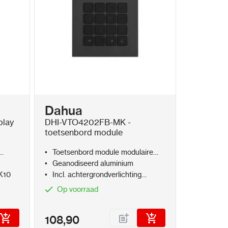
Dahua
play
DHI-VTO4202FB-MK -
toetsenbord module
Toetsenbord module modulaire
intercomoplossing
Geanodiseerd aluminium
K10
Incl. achtergrondverlichting
toetsen
Op voorraad
108,90