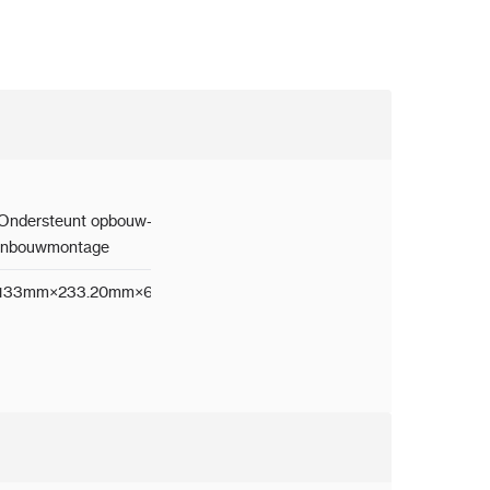
Ondersteunt opbouw- en
inbouwmontage
133mm×233.20mm×68.0mm