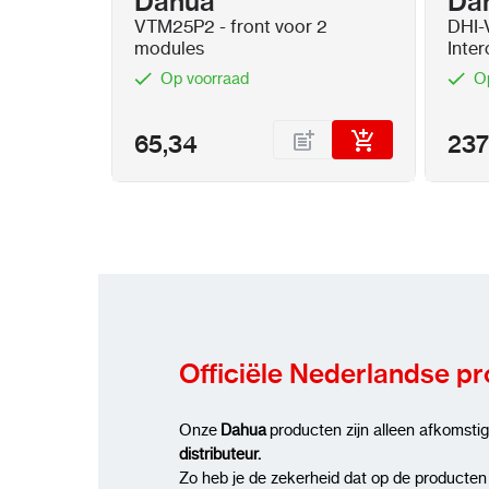
Dahua
Da
VTM25P2 - front voor 2
DHI-
modules
Inte
Op voorraad
O
65,34
237
Officiële Nederlandse p
Onze
Dahua
producten zijn alleen afkomsti
distributeur.
Zo heb je de zekerheid dat op de producten