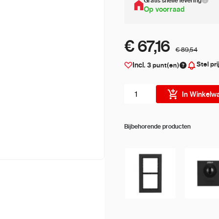
Gratis snelle levering
Op voorraad
€ 67,16
€ 89,54
Stel pri
Incl.
3
punt(en)
Aantal stuks
In Winkelw
Bijbehorende producten