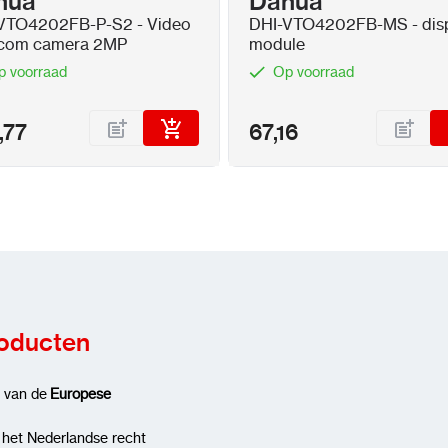
hua
Dahua
VTO4202FB-P-S2 - Video
DHI-VTO4202FB-MS - dis
rcom camera 2MP
module
p voorraad
Op voorraad
,77
67,16
roducten
g van de
Europese
 het Nederlandse recht