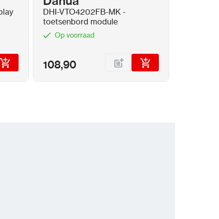
Dahua
play
DHI-VTO4202FB-MK -
toetsenbord module
Op voorraad
108,90