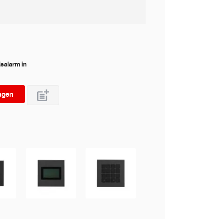
jsalarm in
agen