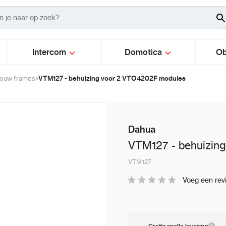
Intercom
Domotica
Ob
VTM127 - behuizing voor 2 VTO4202F modules
bouw frames
Dahua
VTM127 - behuizin
VTM127
Voeg een rev