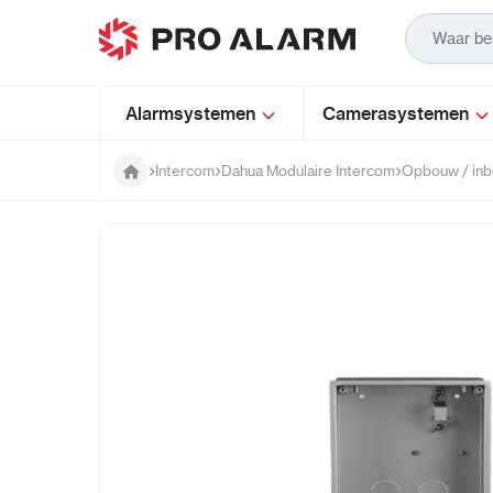
Ga naar de inhoud
Alarmsystemen
Camerasystemen
Intercom
Dahua Modulaire Intercom
Opbouw / in