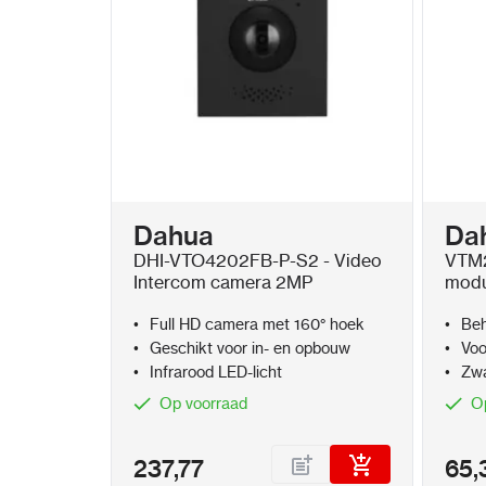
Dahua
Da
DHI-VTO4202FB-P-S2 - Video
VTM2
Intercom camera 2MP
modu
Full HD camera met 160° hoek
Beh
inter
Geschikt voor in- en opbouw
Voo
Infrarood LED-licht
Zwa
Op voorraad
O
237,77
65,