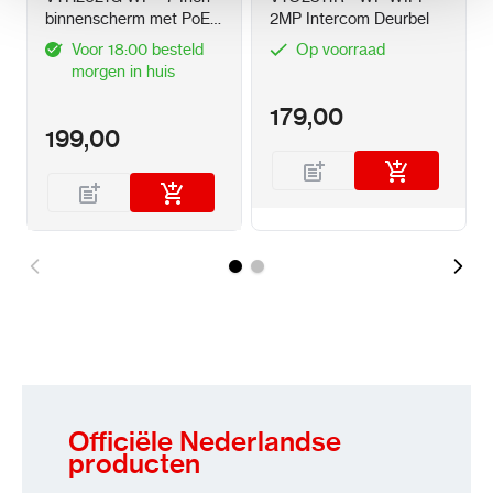
binnenscherm met PoE
2MP Intercom Deurbel
Verbruik: ≤2W (inactief), ≤6W (in bedrijf)
of Wifi-Zwart
Voor 18:00 besteld
Op voorraad
morgen in huis
Bedrijfstemperatuur -10°C ~ +55°C
179,00
Relatieve vochtigheid 10% ~ 95% (niet-
199,00
condenserend)
Niet geschikt voor buiten
Omhulsel van polycarbonaat en ABS-kunststof
de kleur zwart
Afmetingen: 189,6 (B) x 134,6 (H) x 26 mm
Gewicht: 340 g
Officiële Nederlandse
opbouw
producten