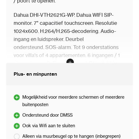
/ poort te openen.
Dahua DHI-VTH2621G-WP. Dahua WIFI SIP-
monitor. 7" capacitief touchscreen. Resolutie
1024x600. H.264/H.265-decodering. Audio-
ingang en luidspreker. Deurbel
ondersteund. SOS-alarm. Tot 9 onderstations
voor villa's of 4 appartementen. 6 ingangen / 1
alarmuitgang. PoE ondersteund. Dhi-vth2621g-
wp.
Plus- en minpunten
Mogelijkheid voor meerdere schermen of meerdere
Specificaties
buitenposten
Ondersteund door DMSS
Ook via Wifi aan te sluiten
Geïntegreerd Linux-besturingssysteem
Alleen via muurbeugel op te hangen (inbegrepen)