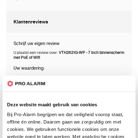
7” TFT-scherm (1024x600)
capacitief touchscreen
Klantenreviews
H.264- en H.265-videodecodering
Schrijf uw eigen review
Audiocompressie G.711a, G.711u, PCM
U plaatst een review over:
VTH2621G-WP - 7 Inch binnenscherm
met PoE of Wifi
Inclusief 1 audio-ingang
Uw waardering:
bevat luidspreker
Prijs / Kwaliteit
Kwaliteit
2-kanaals audiomodus
Prijs
Ondersteunt echo-onderdrukking
Uw naam
Deze website maakt gebruik van cookies
Bij Pro-Alarm begrijpen we dat veiligheid voorop staat,
Volledig digitale communicatiemodus
Samenvatting
offline én online. Daarom gaan we zorgvuldig om met
cookies. We gebruiken functionele cookies om onze
6 ingangen / 1 alarmuitgang
Review
website goed te laten werken. Met analytische cookies