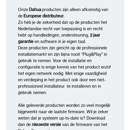
Beugel en platte alarmkabel inbegrepen
Onze
Dahua
producten zijn alleen afkomstig van
de
Europese distributeur.
Certificeringen CE, FCC
Zo heb je de zekerheid dat op de producten het
Nederlandse recht van toepassing is en recht
hebt op handleidingen, ondersteuning,
2 jaar
garantie
en software in je eigen taal.
Deze producten zijn gericht op de professionele
installatiemarkt en zijn bijna nooit “Plug&Play” in
gebruik te nemen. Voor de installatie en
configuratie is enige kennis van het product en/of
het eigen netwerk nodig Met enige vaardigheid
en verdieping in het product ook door een niet-
professioneel installateur te installeren en in
gebruik nemen.
Alle geleverde producten worden zo veel mogelijk
bijgewerkt naar de laatste firmware. Wil je zeker
weten dat je systeem up-to-date is? Download
dan de
nieuwste versie
van de firmware van het