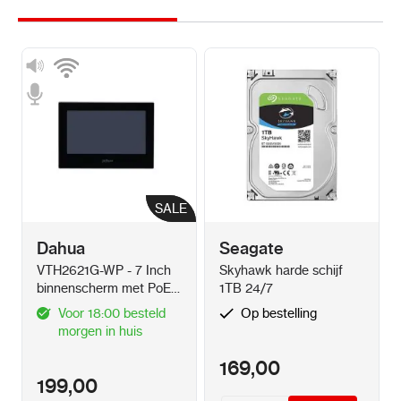
SALE
SALE
Dahua
Seagate
VTH2621G-WP - 7 Inch
Skyhawk harde schijf
binnenscherm met PoE
1TB 24/7
of Wifi-Zwart
Voor 18:00 besteld
Op bestelling
morgen in huis
169,00
199,00