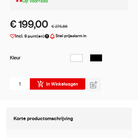
Op voorraad
€ 199,00
€ 275,88
Stel prijsalarm in
Incl.
9
punt(en)
Kleur
Wit
Zwart
Aantal stuks
In Winkelwagen
Korte productomschrijving