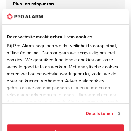
5.66") (L × B × H)
Plus- en minpunten
Kleur uiterlijk
Wit
Netto gewicht
0,66 kg (1,46 lb)
Uniek montage aan beide kanten
Inclusief bouten en schroeven
Bruto gewicht
0,98 kg (2,16 lb)
Deze website maakt gebruik van cookies
Alleen in wit
Bij Pro-Alarm begrijpen we dat veiligheid voorop staat,
Draagvermogen
3,0 kg (6,61 lb)
offline én online. Daarom gaan we zorgvuldig om met
cookies. We gebruiken functionele cookies om onze
Installatie
Junction mount
website goed te laten werken. Met analytische cookies
Bestanden
Schroefdraadtype
G 3/4
meten we hoe de website wordt gebruikt, zodat we de
ervaring kunnen verbeteren. Advertentiecookies
Toepasselijk model
Zie "Camera
gebruiken we om campagneresultaten te meten en
Dahua_Accessoires_Selectie_01-03-
Accessories
(3.78 MB)
relevantere advertenties te tonen. Uiteraard alleen als jij
2024
Selection"
daar toestemming voor geeft. Als je toestemming geeft,
delen wij gegevens met onze advertentiepartners. Zij
Verpakkingsafmetingen
212,0 mm × 174,0
Details tonen
kunnen deze gegevens combineren met informatie die zij
mm × 182,0 mm
Datasheet PFA6330X
(349.72 KB)
hebben verzameld via het gebruik van hun diensten. Je
(8.35" × 6.85" ×
kunt alle cookies accepteren, alleen noodzakelijke