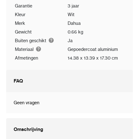
Garantie
3 jaar
Verpakkingsafmetingen
212,0 mm × 174,0
mm × 182,0 mm
Kleur
Wit
(8.35" × 6.85" ×
Merk
Dahua
7.17") (L × B × H)
Gewicht
0.66 kg
Buiten geschikt
Ja
Omgeving
Bescherming
IP66
Materiaal
Gepoedercoat aluminium
Bedrijfstemperatuur
–40 °C tot +60 °C
Afmetingen
14.38 x 13.39 x 17.30 cm
(–40 °F tot +140
°F)
FAQ
Bedrijfsvochtigheid
< 90% (RH)
Opslagtemperatuur
–40 °C tot +60 °C
(–40 °F tot +140
Geen vragen
°F)
Opslagvochtigheid
10%–90% (RH)
Omschrijving
Anti-corrosie niveau
Basisbescherming