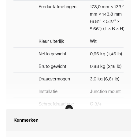
Productafmetingen
173,0 mm × 133,9
mm × 143,8 mm
(6.81" × 5.27" ×
5.66") (L × B × H)
Kleur uiterlijk
Wit
Netto gewicht
0,66 kg (1,46 lb)
Bruto gewicht
0,98 kg (2,16 lb)
Draagvermogen
3,0 kg (6,61 lb)
Installatie
Junction mount
Schroefdraadtype
G 3/4
Toepasselijk model
Zie "Camera
Kenmerken
Accessories
Selection"