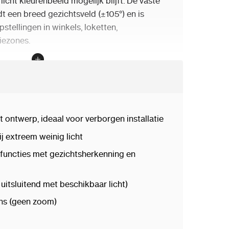
licht kleurenbeeld mogelijk blijft. De vaste
t een breed gezichtsveld (±105°) en is
pstellingen in winkels, loketten,
iezones.
maakt, is de uitgebreide
AI-analyse
via
anceerde detectiefuncties zoals
meterbeveiliging (tripwire, intrusion),
g, gathering), en objectdetectie. Ook
onen is mogelijk.
 ontwerp, ideaal voor verborgen installatie
j extreem weinig licht
eden voor
alarm in-/uitgangen
,
microfoon
,
slag tot 256 GB
is dit systeem flexibel
-functies met gezichtsherkenning en
isatie wordt verzorgd door o.a.
WDR
/BLC
, en ondersteuning voor Smart
uitsluitend met beschikbaar licht)
ens (geen zoom)
 uitgevoerd en voldoet aan
IP67
-normering,