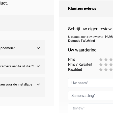
waardoor montage ook i
uct.
Klantenreviews
Schrijf uw eigen review
Wat zit er in d
U plaatst een review over:
HUM82
Detectie | WizMind
Dahua HUM8241-E1
 opnemen?
Uw waardering:
HUM8241-L1 pinhol
Prijs
Prijs / Kwaliteit
camera aan te sluiten?
8 meter coaxkabel
Kwaliteit
Montagemateriaal
Uw naam
n voor de installatie
12V DC voedingsa
Samenvatting
Handleiding
Review