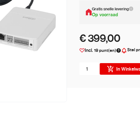
Gratis snelle levering
Op voorraad
€ 399,00
Stel pr
Incl.
19
punt(en)
Aantal stuks
In Winkelw