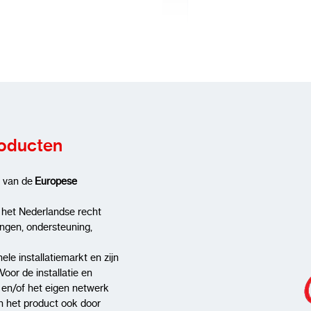
Technische spec
Review versturen
Eigenschap
Speci
Resolutie
2MP 
roducten
Sensor
1/2.
g van de
Europese
Lens
2.8m
 het Nederlandse recht
Gezichtsveld
±105°
ingen, ondersteuning,
Nachtzicht
Starl
ele installatiemarkt en zijn
AI-functies
Tripw
Voor de installatie en
t en/of het eigen netwerk
gezi
n het product ook door