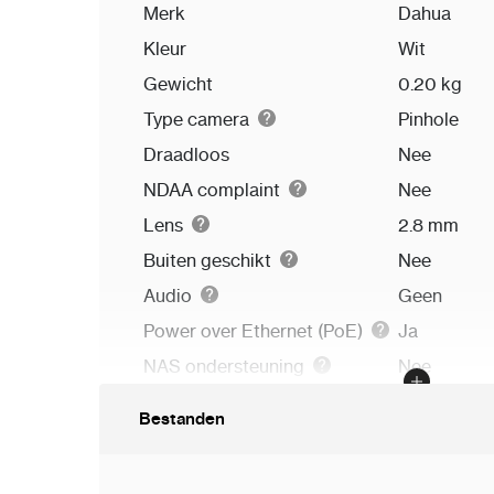
Merk
Dahua
Kleur
Wit
Gewicht
0.20 kg
Type camera
Pinhole
Draadloos
Nee
NDAA complaint
Nee
Lens
2.8 mm
Buiten geschikt
Nee
Audio
Geen
Power over Ethernet (PoE)
Ja
NAS ondersteuning
Nee
Afmetingen
0.00 x 0.0
Bestanden