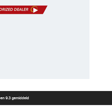
120dB, BLC, HLC, 3D DNR
dio in / 1x audio uit
 / 2x uit
oSD tot 256 GB
5 10/100, ONVIF (S/G), RTSP
DC of PoE
 weersbestendig
C ~ +60°C
een 9.3 gemiddeld