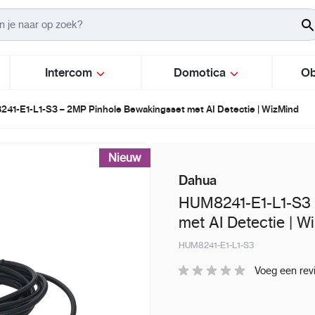
Intercom
Domotica
Ob
41-E1-L1-S3 – 2MP Pinhole Bewakingsset met AI Detectie | WizMind
Nieuw
Dahua
HUM8241-E1-L1-S3 
met AI Detectie | W
HUM8241-E1-L1-S3
Voeg een rev