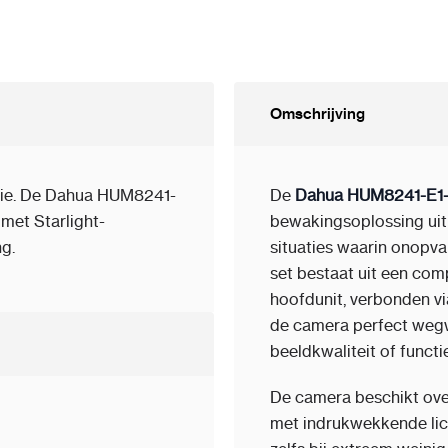
Omschrijving
tie. De Dahua HUM8241-
De
Dahua HUM8241-E1-
met Starlight-
bewakingsoplossing ui
g.
situaties waarin onopva
set bestaat uit een co
hoofdunit, verbonden vi
de camera perfect wegw
beeldkwaliteit of functi
De camera beschikt ov
met indrukwekkende lic