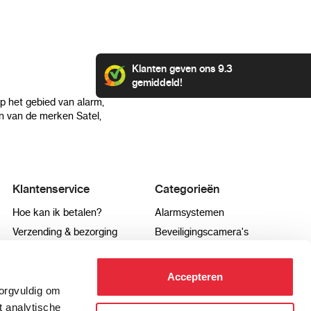
Klanten geven ons 9.3
gemiddeld!
op het gebied van alarm,
 van de merken Satel,
Klantenservice
Categorieën
Hoe kan ik betalen?
Alarmsystemen
Verzending & bezorging
Beveiligingscamera's
Retourneren & service
IP camera's
Aansluit instructies
Hikvision camera's
Accepteren
Veel gestelde vragen
Dahua camera's
zorgvuldig om
t analytische