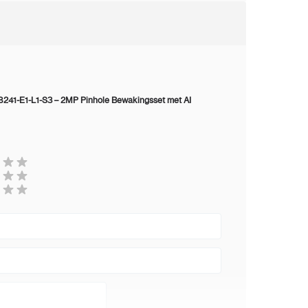
n uitdagende omgevingen mogelijk is.
e verpakking?
41-E1-L1-S3 – 2MP Pinhole Bewakingsset met AI
 hoofdunit
e lensmodule (2.8mm)
 met connector
dapter