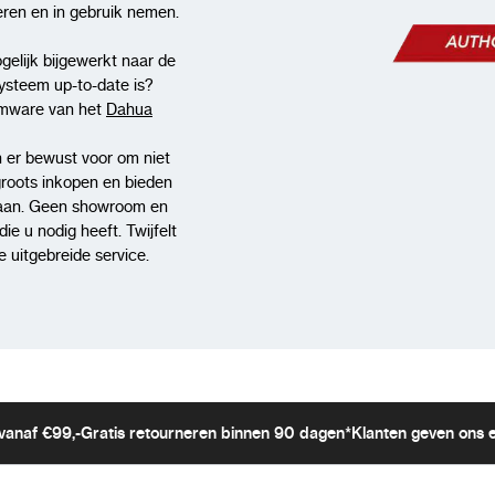
Beeldverbetering
WDR 
lleren en in gebruik nemen.
Audio
1x au
gelijk bijgewerkt naar de
systeem up-to-date is?
Alarm
2x in
rmware van het
Dahua
Opslag
micr
 er bewust voor om niet
groots inkopen en bieden
Connectiviteit
RJ-4
aan. Geen showroom en
e u nodig heeft. Twijfelt
Voeding
12V 
 uitgebreide service.
Behuizing hoofdunit
IP67
Bedrijfstemperatuur
-30°
vanaf €99,-
Gratis retourneren binnen 90 dagen*
Klanten geven ons 