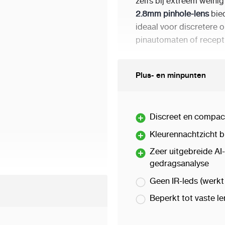
zelfs bij extreem weinig 
2.8mm pinhole-lens
bied
ideaal voor discretere o
pinautomaten of recept
Wat deze camera uniek 
Plus- en minpunten
WizMind. Je krijgt geav
gezichtsherkenning, peri
gedragsanalyse (loiterin
privacy-masking op pers
Discreet en compact
Kleurennachtzicht bi
Met aansluitmogelijkh
speaker
, en
microSD-op
Zeer uitgebreide AI
gedragsanalyse
inzetbaar. Beeldoptimal
(120dB), 3D DNR, HLC
Geen IR-leds (werkt 
0 x 0.00 cm
H.265+/H.264+ codecs.
Beperkt tot vaste l
De hoofdunit is robuust