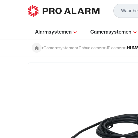
Ga naar de inhoud
Alarmsystemen
Camerasystemen
HUM82
Camerasystemen
Dahua camera
IP camera