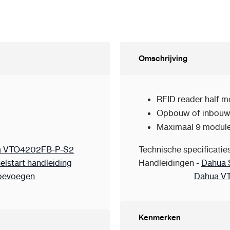
Omschrijving
RFID reader half m
Opbouw of inbou
Maximaal 9 modul
a VTO4202FB-P-S2
Technische specificatie
elstart handleiding
Handleidingen -
Dahua S
oevoegen
Dahua V
Kenmerken