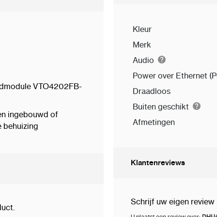
Kleur
Merk
Audio
Power over Ethernet (
oofdmodule VTO4202FB-
Draadloos
Buiten geschikt
den ingebouwd of
Afmetingen
 behuizing
Klantenreviews
Schrijf uw eigen review
uct.
U plaatst een review over:
DHI-