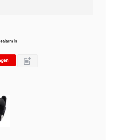
jsalarm in
agen