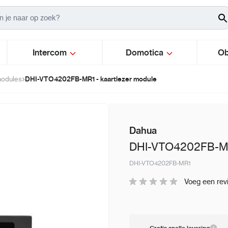
Intercom
Domotica
Ob
DHI-VTO4202FB-MR1 - kaartlezer module
modules
Dahua
DHI-VTO4202FB-MR1
DHI-VTO4202FB-MR1
Voeg een rev