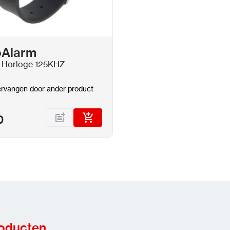
oAlarm
 Horloge 125KHZ
rvangen door ander product
0
roducten