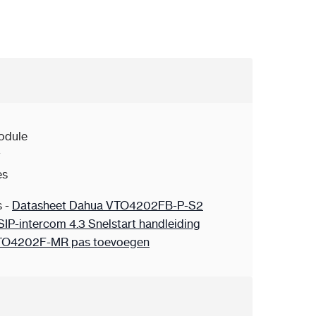
odule
w
es
s -
Datasheet Dahua VTO4202FB-P-S2
IP-intercom 4.3 Snelstart handleiding
TO4202F-MR pas toevoegen