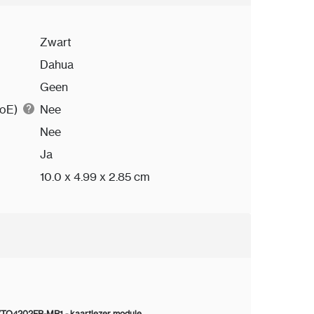
Zwart
Dahua
Geen
PoE)
Nee
Nee
Ja
10.0 x 4.99 x 2.85 cm
VTO4202FB-MR1 - kaartlezer module