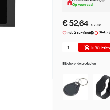
Gratis snelle levering
Op voorraad
€ 52,64
€ 70,18
Stel pri
Incl.
2
punt(en)
Aantal stuks
In Winkelw
Bijbehorende producten