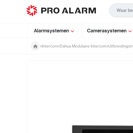
Ga naar de inhoud
Alarmsystemen
Camerasystemen
Intercom
Dahua Modulaire Intercom
Uitbreidings