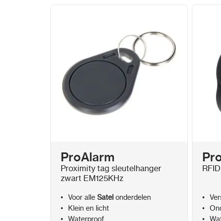
ProAlarm
Pr
Proximity tag sleutelhanger
RFID
zwart EM125KHz
Voor alle
Satel
onderdelen
Ver
Klein en licht
Ond
Waterproof
Wat