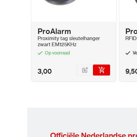
ProAlarm
Pr
Proximity tag sleutelhanger
RFID
zwart EM125KHz
Op voorraad
Ve
3,00
9,5
Officiële Nederlandse p