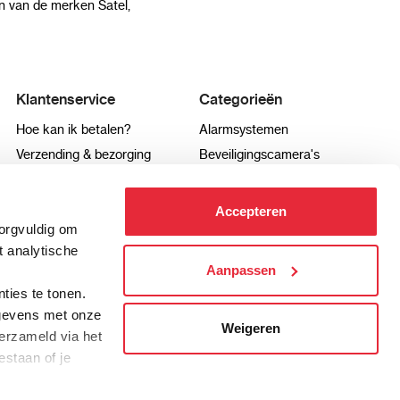
 van de merken Satel,
Klantenservice
Categorieën
Hoe kan ik betalen?
Alarmsystemen
Verzending & bezorging
Beveiligingscamera's
Retourneren & service
IP camera's
Aansluit instructies
Hikvision camera's
Accepteren
zorgvuldig om
Veel gestelde vragen
Dahua camera's
t analytische
Aanpassen
.
ties te tonen.
info@pro-alarm.nl
Contactformulier
gegevens met onze
Weigeren
erzameld via het
estaan of je