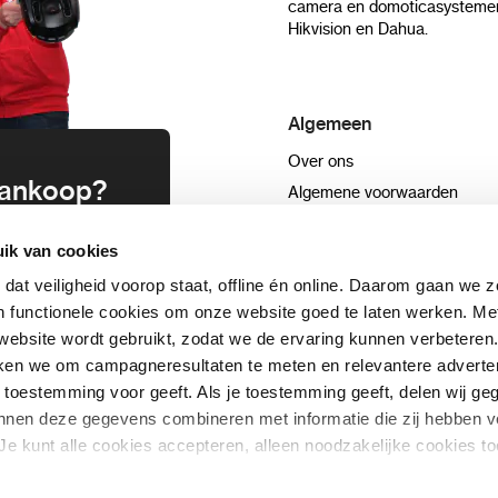
camera en domoticasystemen
Hikvision en Dahua.
Algemeen
Over ons
 aankoop?
Algemene voorwaarden
Privacyverklaring
uwsbrief en
ik van cookies
Blog
n
 dat veiligheid voorop staat, offline én online. Daarom gaan we 
Sitemap
 functionele cookies om onze website goed te laten werken. Me
ebsite wordt gebruikt, zodat we de ervaring kunnen verbeteren
schrijven
ken we om campagneresultaten te meten en relevantere adverten
+31332089022
aar toestemming voor geeft. Als je toestemming geeft, delen wij 
kunnen deze gegevens combineren met informatie die zij hebben v
Je kunt alle cookies accepteren, alleen noodzakelijke cookies to