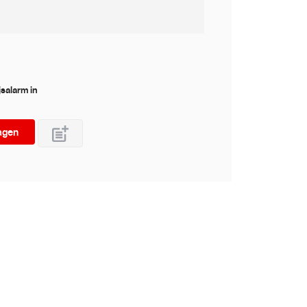
jsalarm in
agen