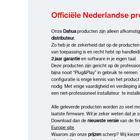
Officiële Nederlandse p
Onze
Dahua
producten zijn alleen afkomsti
distributeur.
Zo heb je de zekerheid dat op de producten
van toepassing is en recht hebt op handleid
2 jaar garantie
en software in je eigen taal.
Deze producten zijn gericht op de profession
bijna nooit “Plug&Play” in gebruik te nemen. 
configuratie is enige kennis van het produc
nodig Met enige vaardigheid en verdieping i
een niet-professioneel installateur te insta
Alle geleverde producten worden zo veel mo
laatste firmware. Wil je zeker weten dat je 
Download dan de
nieuwste versie
van de fi
Europe site
.
Waarom zijn onze
prijzen
scherp? Wij kiezen