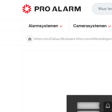
Ga naar de inhoud
Alarmsystemen
Camerasystemen
Intercom
Dahua Modulaire Intercom
Uitbreidings