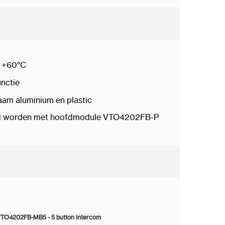
t +60°C
nctie
am aluminium en plastic
d worden met hoofdmodule VTO4202FB-P
VTO4202FB-MB5 - 5 button intercom