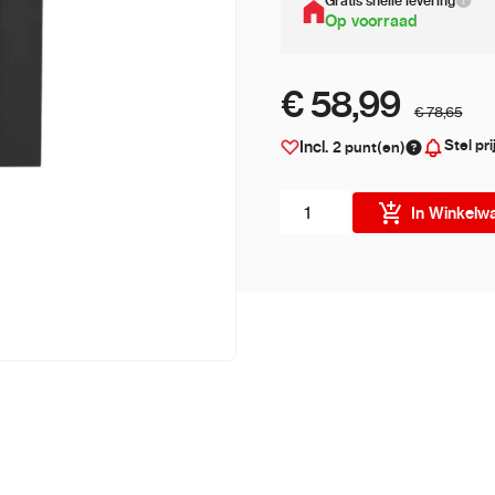
Gratis snelle levering
Op voorraad
€ 58,99
€ 78,65
Stel pri
Incl.
2
punt(en)
Aantal stuks
In Winkelw