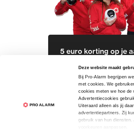
5 euro korting op je
Schrijf je direct in voor onze nie
Deze website maakt gebru
wees als eerste op de hoogte va
Bij Pro-Alarm begrijpen we
aanbiedingen en meer!
met cookies. We gebruiken
cookies meten we hoe de w
In
Advertentiecookies gebrui
Uiteraard alleen als jij d
advertentiepartners. Zij 
gebruik van hun diensten. 
voorkeuren aanpassen.