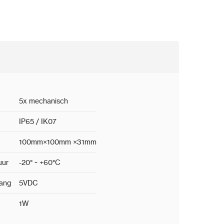
5x mechanisch
IP65 / IK07
100mm×100mm ×31mm
uur
-20° ~ +60°C
gang
5VDC
1W