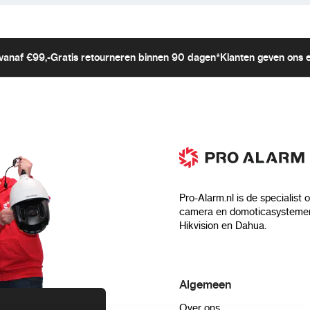
Recorders
:
Geschik
Andere 12V Appara
vanaf €99,-
Gratis retourneren binnen 90 dagen*
Klanten geven ons 
apparaten die een 
Inhoud van de 
Dahua DH-PFM320
Pro-Alarm.nl is de specialist 
Gebruikershandlei
camera en domoticasystemen
Hikvision en Dahua.
Algemeen
Over ons