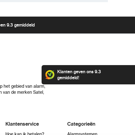
t voor het voeden van DVR's en NVR's.
ten
:
Compatibel met diverse elektronische
een 9.3 gemiddeld
12V DC voeding vereisen.
Verpakking
Klanten geven ons 9.3
gemiddeld!
-020EN Voedingsadapter
op het gebied van alarm,
ding
 van de merken Satel,
Klantenservice
Categorieën
Hoe kan ik betalen?
Alarmsystemen