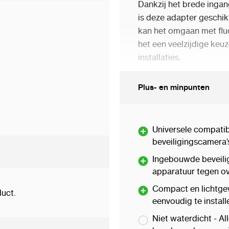
Dankzij het brede inga
is deze adapter geschikt
kan het omgaan met fluct
het een veelzijdige keu
installaties.
Geavanceerde Bescher
Plus- en minpunten
Veiligheid staat voor
uitgerust met meerder
Universele compatibi
Overspanningsbeve
beveiligingscamera’
spanningspieken.
Ingebouwde beveili
apparatuur tegen ov
Overstroombeveili
stroomsterkte.
Compact en lichtgew
uct.
eenvoudig te installe
Kortsluitbeveiligin
detectie van een ko
Niet waterdicht - Al