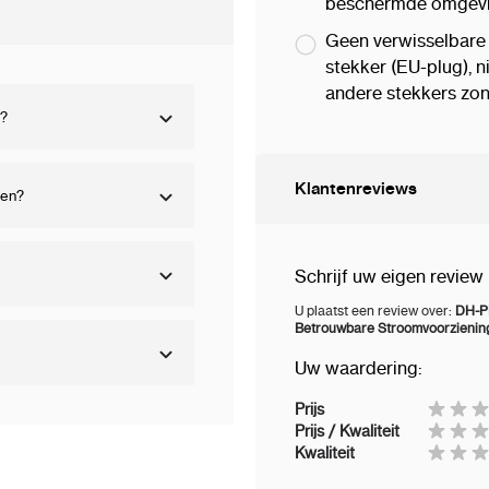
beschermde omgevi
Deze functies garandere
Geen verwisselbare 
levensduur van zowel d
stekker (EU-plug), n
andere stekkers zon
Brandvertragende Behu
s?
De behuizing van de ada
vlamvertragend materiaal
Klantenreviews
ten?
oververhitting of brand
Compact en Eenvoudig t
Schrijf uw eigen review
Met zijn compacte afmet
U plaatst een review over:
DH-P
Betrouwbare Stroomvoorziening
PFM320-020EN eenvoudi
Uw waardering:
ruimte in beslag.
De 2-p
uitgangskabel zorgen voo
Prijs
apparatuur.
Prijs / Kwaliteit
Kwaliteit