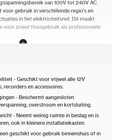
ngsspanningsbereik van 100V tot 240V AC
 voor gebruik in verschillende regio's en
uaties in het elektriciteitsnet.
Dit maakt
ze voor zowel thuisgebruik als professionele
mingsfuncties
op bij de DH-PFM320-020EN.
De adapter is
e beschermingsmechanismen, waaronder:
liteit - Geschikt voor vrijwel alle 12V
iliging
:
Beschermt uw apparatuur tegen
s, recorders en accessoires.
gingen - Beschermt aangesloten
erspanning, overstroom en kortsluiting.
ging
:
Voorkomt schade door te hoge
icht - Neemt weinig ruimte in beslag en is
ren, ook in kleinere installatiekasten.
g
:
Schakelt de stroomtoevoer uit bij
rtsluiting.
leen geschikt voor gebruik binnenshuis of in