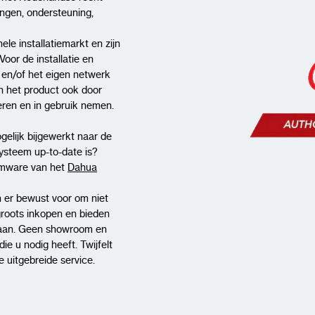
ingen, ondersteuning,
Afmetingen
70
ele installatiemarkt en zijn
Gewicht
0,
Voor de installatie en
t en/of het eigen netwerk
Uitgangsconnector
Ø5
n het product ook door
lleren en in gebruik nemen.
Kabellengte
1,
Certificering
C
gelijk bijgewerkt naar de
systeem up-to-date is?
rmware van het
Dahua
 er bewust voor om niet
groots inkopen en bieden
aan. Geen showroom en
Toepassingen
e u nodig heeft. Twijfelt
 uitgebreide service.
Beveiligingscamera
stroomvoorziening