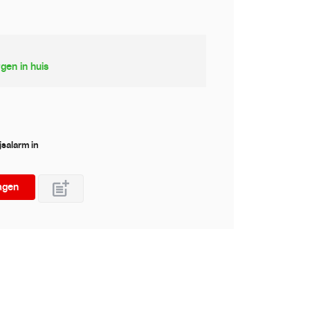
gen in huis
jsalarm in
agen