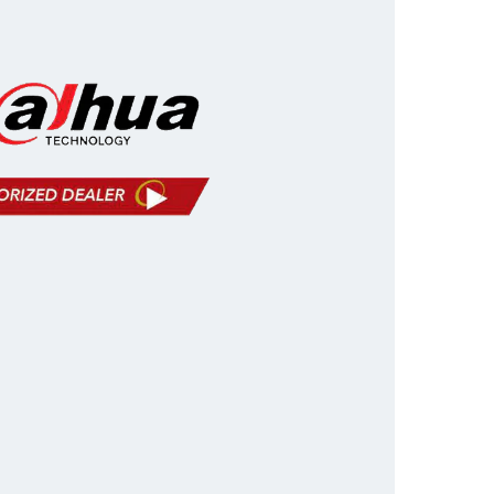
 x 40 x 27,5 mm
096 kg
,5 mm x Ø2,1 mm x 10 mm
5 meter
E
's
:
Zorgt voor een stabiele
 voor uw CCTV-systemen.