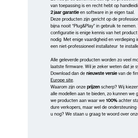
van toepassing is en recht hebt op handleid
2 jaar garantie
en software in je eigen taal.
Deze producten zijn gericht op de profession
bijna nooit “Plug&Play” in gebruik te nemen. 
configuratie is enige kennis van het produc
nodig Met enige vaardigheid en verdieping i
een niet-professioneel installateur te insta
Alle geleverde producten worden zo veel mo
laatste firmware. Wil je zeker weten dat je 
Download dan de
nieuwste versie
van de fi
Europe site
.
Waarom zijn onze
prijzen
scherp? Wij kiezen
alle modellen aan te bieden, zo kunnen we 
we producten aan waar we
100%
achter st
dure verkopers, maar wel de ondersteuning di
u nog? We staan u graag te woord over onze