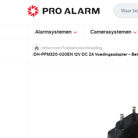
Ga naar de inhoud
Alarmsystemen
Camerasystemen
Intercom
Toebehoren
Voeding
DH-PFM320-020EN 12V DC 2A Voedingsadapter – Betr