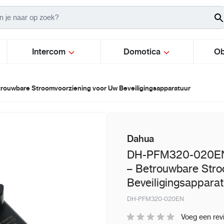
Intercom
Domotica
Ob
ouwbare Stroomvoorziening voor Uw Beveiligingsapparatuur
Dahua
DH-PFM320-020EN 
– Betrouwbare Stro
Beveiligingsappara
DH-PFM320-020EN
Voeg een rev