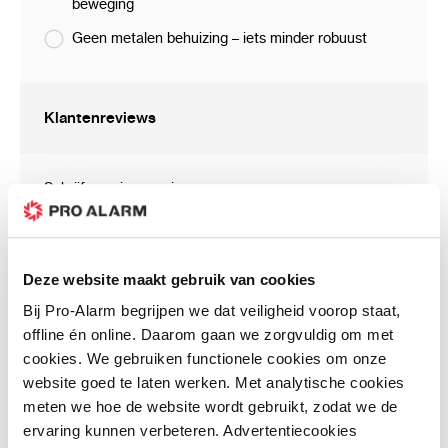
beweging
Deze video deurbel is perfect voor wie zoekt
Geen metalen behuizing – iets minder robuust
naar een krachtige combinatie van
beeldkwaliteit, slimme meldingen en
gebruiksgemak.
Klantenreviews
Schrijf uw eigen review
Inhoud verpakking
U plaatst een review over:
DB41 – 4 MP Wi‑Fi Video Doorbell met
AI-detectie en IR-nachtzicht
Uw waardering:
Dahua DB41 video deurbel
Deze website maakt gebruik van cookies
Prijs
Bij Pro-Alarm begrijpen we dat veiligheid voorop staat,
USB-voedingskabel
Prijs / Kwaliteit
offline én online. Daarom gaan we zorgvuldig om met
Kwaliteit
Bevestigingsmateriaal
cookies. We gebruiken functionele cookies om onze
website goed te laten werken. Met analytische cookies
Uw naam
Handleiding
meten we hoe de website wordt gebruikt, zodat we de
ervaring kunnen verbeteren. Advertentiecookies
Samenvatting