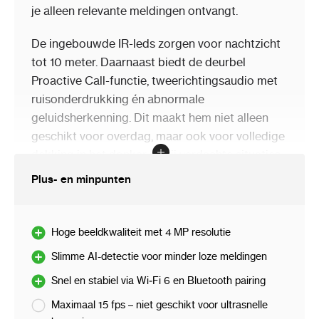
je alleen relevante meldingen ontvangt.
De ingebouwde IR-leds zorgen voor nachtzicht
tot 10 meter. Daarnaast biedt de deurbel
Proactive Call-functie, tweerichtingsaudio met
ruisonderdrukking én abnormale
geluidsherkenning. Dit maakt hem niet alleen
geschikt voor overdag, maar ook voor volledige
dekking in het donker of bij verdachte situaties.
Plus- en minpunten
De DB41AW ondersteunt Wi‑Fi 6 voor snelle
verbindingen en maakt koppelen via Bluetooth
kinderlijk eenvoudig. Beelden kunnen lokaal
Hoge beeldkwaliteit met 4 MP resolutie
opgeslagen worden via een micro‑SD-kaart tot
Slimme AI-detectie voor minder loze meldingen
256 GB. Dankzij H.265-compressie worden de
opnames efficiënt opgeslagen met minimale
Snel en stabiel via Wi‑Fi 6 en Bluetooth pairing
opslagbelasting.
Maximaal 15 fps – niet geschikt voor ultrasnelle