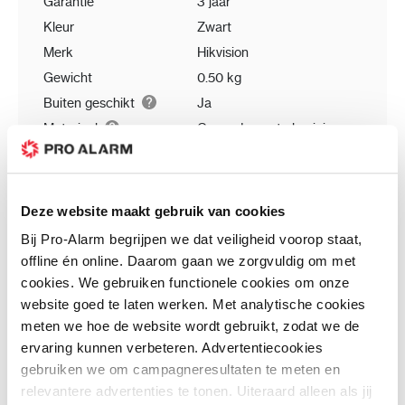
Garantie
3 jaar
Kleur
Zwart
Merk
Hikvision
Gewicht
0.50 kg
Buiten geschikt
Ja
Materiaal
Gepoedercoat aluminium
Afmetingen
22.4 x 11.6 x 5.8 cm
Deze website maakt gebruik van cookies
Klantenreviews
Bij Pro-Alarm begrijpen we dat veiligheid voorop staat,
offline én online. Daarom gaan we zorgvuldig om met
cookies. We gebruiken functionele cookies om onze
Schrijf uw eigen review
website goed te laten werken. Met analytische cookies
U plaatst een review over:
DS-KABD8003-RS2 - Regenkap 2-
voudig opbouw - regenkap voor intercom
meten we hoe de website wordt gebruikt, zodat we de
ervaring kunnen verbeteren. Advertentiecookies
Uw waardering:
gebruiken we om campagneresultaten te meten en
Prijs
relevantere advertenties te tonen. Uiteraard alleen als jij