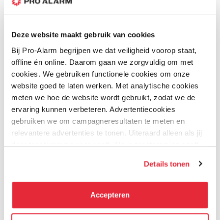
Andere klanten bestelde ook:
Deze website maakt gebruik van cookies
Bij Pro-Alarm begrijpen we dat veiligheid voorop staat,
offline én online. Daarom gaan we zorgvuldig om met
cookies. We gebruiken functionele cookies om onze
website goed te laten werken. Met analytische cookies
meten we hoe de website wordt gebruikt, zodat we de
ervaring kunnen verbeteren. Advertentiecookies
gebruiken we om campagneresultaten te meten en
Wit
Zwart
Kleur
relevantere advertenties te tonen. Uiteraard alleen als jij
SALE
SALE
SALE
SALE
daar toestemming voor geeft. Als je toestemming geeft,
Hikvision
Hikvision
delen wij gegevens met onze advertentiepartners. Zij
Details tonen
kunnen deze gegevens combineren met informatie die zij
DS-2CD2147G2H-LI(SU)
DS-2CD2547G2-LS -
- Slimme Hybride
4MP minidome ColorVu-
hebben verzameld via het gebruik van hun diensten. Je
ColorVu camera 4 MP
Wit
kunt alle cookies accepteren, alleen noodzakelijke
Op voorraad
Voor 18:00 besteld
Accepteren
morgen in huis
cookies toestaan of je voorkeuren aanpassen.