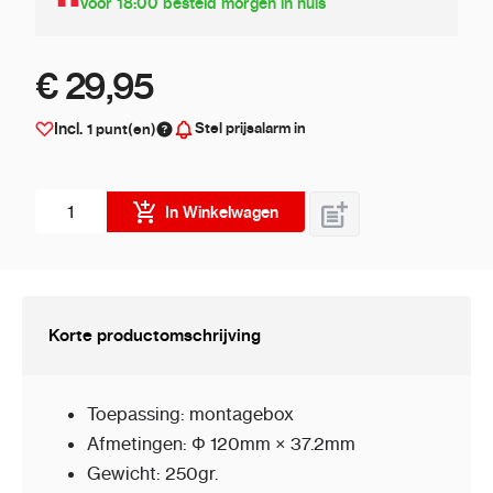
Voor 18:00 besteld morgen in huis
€ 29,95
Stel prijsalarm in
Incl.
1
punt(en)
Aantal stuks
In Winkelwagen
Korte productomschrijving
Toepassing: montagebox
Afmetingen: Φ 120mm × 37.2mm
Gewicht: 250gr.