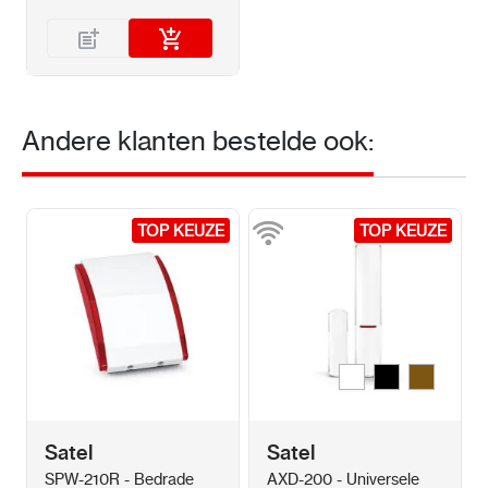
Andere klanten bestelde ook:
TOP KEUZE
TOP KEUZE
TOP KEUZE
TOP KEUZE
Wit
Zwart
Bruin
Kleur
Satel
Satel
SPW-210R - Bedrade
AXD-200 - Universele