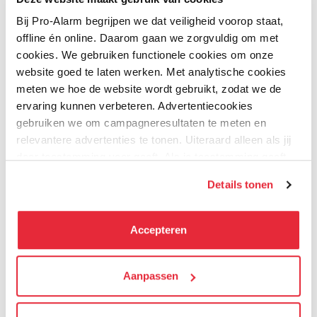
Bij Pro-Alarm begrijpen we dat veiligheid voorop staat,
16-08-2019
offline én online. Daarom gaan we zorgvuldig om met
cookies. We gebruiken functionele cookies om onze
Steven Smolders
website goed te laten werken. Met analytische cookies
Na het verwisselen duurde het even voordat de
meten we hoe de website wordt gebruikt, zodat we de
waarschuwing van lage batterij weg was uit de
ervaring kunnen verbeteren. Advertentiecookies
centrale. Verder netjes geholpen en geleverd
gebruiken we om campagneresultaten te meten en
relevantere advertenties te tonen. Uiteraard alleen als jij
daar toestemming voor geeft. Als je toestemming geeft,
Kwaliteit
delen wij gegevens met onze advertentiepartners. Zij
Details tonen
kunnen deze gegevens combineren met informatie die zij
Prijs
hebben verzameld via het gebruik van hun diensten. Je
kunt alle cookies accepteren, alleen noodzakelijke
Prijs / Kwaliteit
Accepteren
cookies toestaan of je voorkeuren aanpassen.
We werken samen met
Aanpassen
21 derden
die uw gegevens
kunnen ontvangen en verwerken.
Schrijf uw eigen review