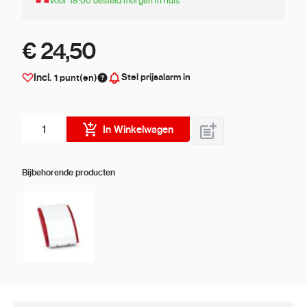
Voor 18:00 besteld morgen in huis
€ 24,50
Stel prijsalarm in
Incl.
1
punt(en)
Aantal stuks
In Winkelwagen
Bijbehorende producten