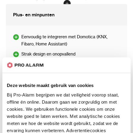
Overloop (1x draadloze bewegingsmelder
ADP-200)
Plus- en minpunten
Raam voor slaapkamer met plat dak (1x
draadloze magneetcontact AXD-200)
Buiten (1x Flitser bedraad, meerprijs
Eenvoudig te integreren met Domotica (KNX,
draadloze flitser+ sirene 49,00 incl. btw)
Fibaro, Home Assistant)
Strak design en onopvallend
Het alarm systeem is eenvoudig te bedienen
met een app voor Iphone of Android. Daarnaast
Touchscreen moet bekabeld aangesloten worden,
is het mogelijk om met de touchscreen
in de meeste gevallen is de muur tegen de
bedieningspaneel in het hal ook het
meterkast een ideale plek
alarmsysteem volledig te bedienen.
Deze website maakt gebruik van cookies
1 x per 2 jaar preventief batterijen vervangen van
Bij Pro-Alarm begrijpen we dat veiligheid voorop staat,
de draadloze melders
Mocht je willen koppelen met Fibaro Home
offline én online. Daarom gaan we zorgvuldig om met
Center of Home Assistant dan is dat mogelijk
cookies. We gebruiken functionele cookies om onze
zonder extra onderdelen aan te schaffen. Zo
website goed te laten werken. Met analytische cookies
Klantenreviews
kan je eenvoudig alle lampen uit laten zetten
meten we hoe de website wordt gebruikt, zodat we de
wanneer je het huis verlaat. Of juist aanzetten
ervaring kunnen verbeteren. Advertentiecookies