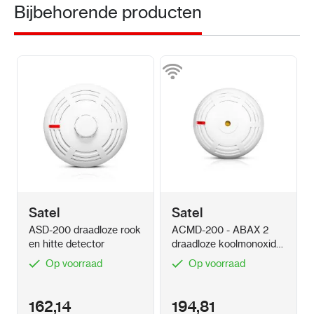
Bijbehorende producten
configureren.
Zie je het niet zitten om het systeem zelf in te
stellen of op te hangen? Met ons netwerk aan
installateurs zit er altijd wel een collega bij jou in
de regio.
Satel
Satel
ASD-200 draadloze rook
ACMD-200 - ABAX 2
en hitte detector
draadloze koolmonoxide
detector
Op voorraad
Op voorraad
162,14
194,81