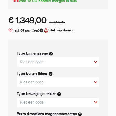
Voor 18:00 besteld morgen in huis
€ 1.349,00
€ 1.999,95
Stel prijsalarm in
Incl.
67
punt(en)
Type binnensirene
Type buiten flitser
Type bewegingsmelder
Extra draadloze magneetcontacten