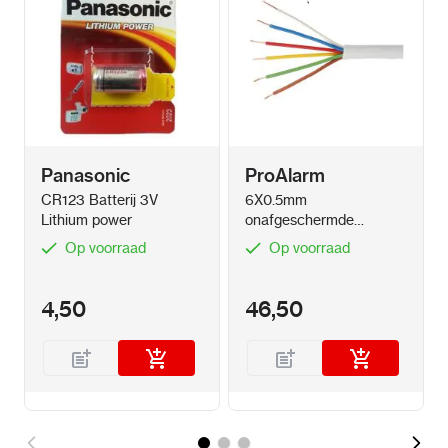
Panasonic
ProAlarm
CR123 Batterij 3V
6X0.5mm
Lithium power
onafgeschermde
alarmkabel met
Op voorraad
Op voorraad
massieve kern (100
meter)
4,50
46,50