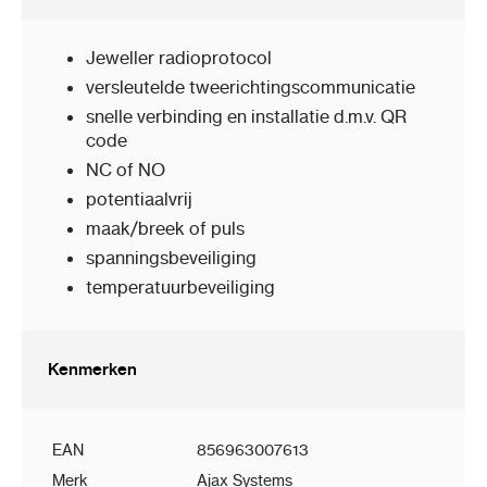
Jeweller radioprotocol
versleutelde tweerichtingscommunicatie
snelle verbinding en installatie d.m.v. QR
code
NC of NO
potentiaalvrij
maak/breek of puls
spanningsbeveiliging
temperatuurbeveiliging
Kenmerken
EAN
856963007613
Merk
Ajax Systems