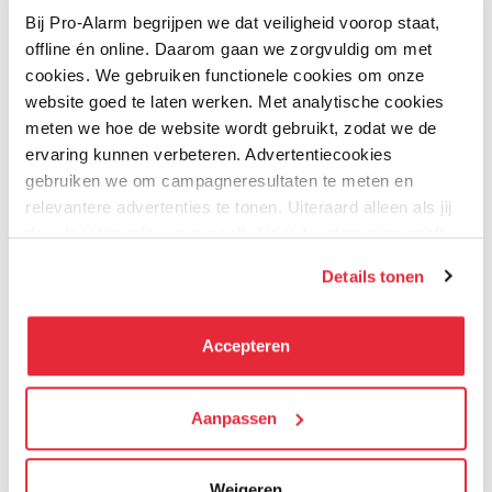
Bij Pro-Alarm begrijpen we dat veiligheid voorop staat,
offline én online. Daarom gaan we zorgvuldig om met
cookies. We gebruiken functionele cookies om onze
website goed te laten werken. Met analytische cookies
meten we hoe de website wordt gebruikt, zodat we de
ervaring kunnen verbeteren. Advertentiecookies
gebruiken we om campagneresultaten te meten en
relevantere advertenties te tonen. Uiteraard alleen als jij
Wit
Zwart
Wit
Zwart
Kleur
Kleur
daar toestemming voor geeft. Als je toestemming geeft,
delen wij gegevens met onze advertentiepartners. Zij
Details tonen
kunnen deze gegevens combineren met informatie die zij
Ajax Systems
Ajax Systems
hebben verzameld via het gebruik van hun diensten. Je
Hub 2 Plus - 4G Jeweller
Hub 2 4G - Jeweller
kunt alle cookies accepteren, alleen noodzakelijke
Centrale voor draadloze
Centrale voor draadloze
Accepteren
melders met 4G + WIFI
melders met 4G + LAN
cookies toestaan of je voorkeuren aanpassen.
Op voorraad
Op voorraad
+ LAN
We werken samen met
Aanpassen
21 derden
die uw gegevens
439,95
379,95
kunnen ontvangen en verwerken.
Weigeren